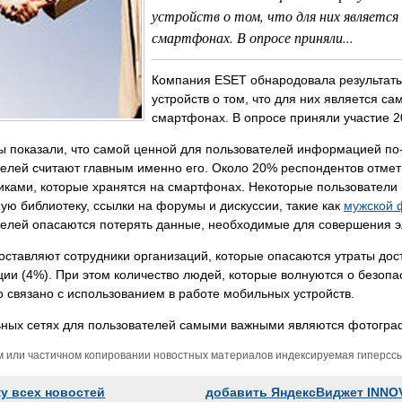
устройств о том, что для них являетс
смартфонах. В опросе приняли...
Компания ESET обнародовала результаты
устройств о том, что для них является 
смартфонах. В опросе приняли участие 2
ы показали, что самой ценной для пользователей информацией по
елей считают главным именно его. Около 20% респондентов отмет
ками, которые хранятся на смартфонах. Некоторые пользователи 
ую библиотеку, ссылки на форумы и дискуссии, такие как
мужской 
телей опасаются потерять данные, необходимые для совершения э
ставляют сотрудники организаций, которые опасаются утраты дост
и (4%). При этом количество людей, которые волнуются о безопа
то связано с использованием в работе мобильных устройств.
ьных сетях для пользователей самыми важными являются фотогра
м или частичном копировании новостных материалов индексируемая гиперссыл
ку всех новостей
добавить ЯндексВиджет INNO