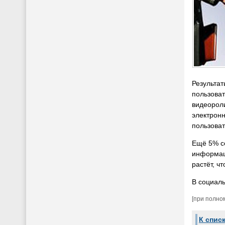
Результат
пользоват
видеороли
электронн
пользова
Ещё 5% со
информаци
растёт, ч
В социал
[при полно
К спис