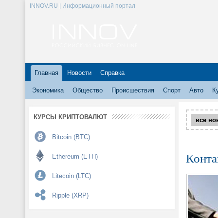
INNOV.RU | Информационный портал
Главная
Новости
Справка
Экономика
Общество
Происшествия
Спорт
Авто
К
КУРСЫ КРИПТОВАЛЮТ
все но
Bitcoin (BTC)
Конта
Ethereum (ETH)
Litecoin (LTC)
Ripple (XRP)