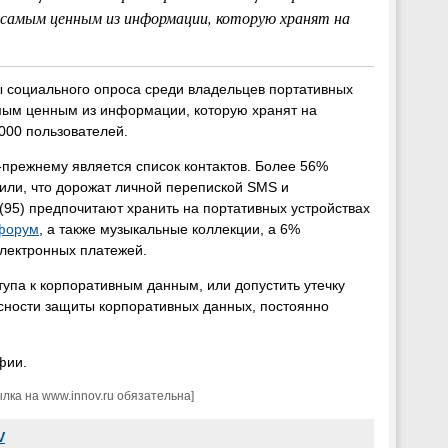
я самым ценным из информации, которую хранят на
 социального опроса среди владельцев портативных
самым ценным из информации, которую хранят на
000 пользователей.
-прежнему является список контактов. Более 56%
или, что дорожат личной перепиской SMS и
(95) предпочитают хранить на портативных устройствах
форум
, а также музыкальные коллекции, а 6%
лектронных платежей.
упа к корпоративным данным, или допустить утечку
сности защиты корпоративных данных, постоянно
фии.
ка на www.innov.ru обязательна]
V