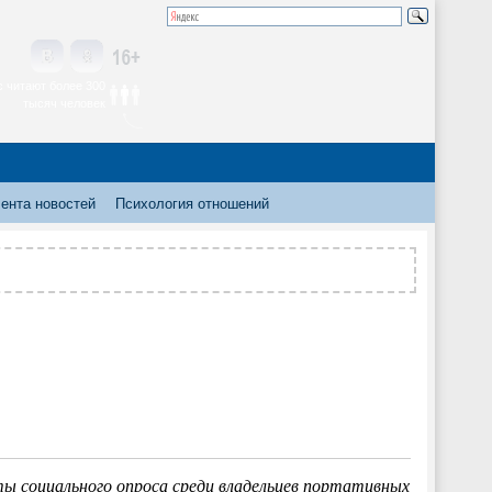
 читают более 300
тысяч человек
ента новостей
Психология отношений
ы социального опроса среди владельцев портативных