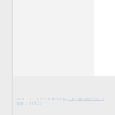
© 1996-2018
INNOV.RU (Иннов.ру)
* - правила пользования
ISSN: 2414-5122