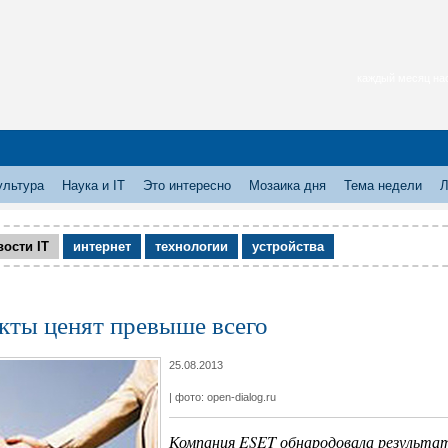
каждый месяц нас
ультура
Наука и IT
Это интересно
Мозаика дня
Тема недели
Л
вости IT
интернет
технологии
устройства
кты ценят превыше всего
25.08.2013
| фото: open-dialog.ru
Компания ESET обнародовала результат