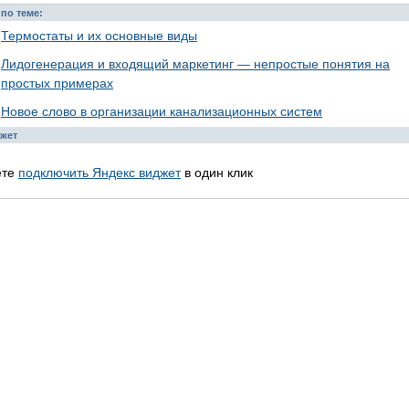
по теме:
Термостаты и их основные виды
Лидогенерация и входящий маркетинг — непростые понятия на
простых примерах
Новое слово в организации канализационных систем
жет
ете
подключить Яндекс виджет
в один клик