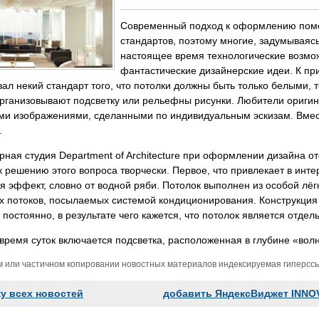
Современный подход к оформлению помещ
стандартов, поэтому многие, задумываясь
настоящее время технологические возмо
фантастические дизайнерские идеи. К при
ал некий стандарт того, что потолки должны быть только белыми, 
организовывают подсветку или рельефны рисунки. Любители ориги
ми изображениями, сделанными по индивидуальным эскизам. Вмест
.
рная студия Department of Architecture при оформлении дизайна оте
 решению этого вопроса творчески. Первое, что привлекает в инт
я эффект, словно от водной ряби. Потолок выполнен из особой лёг
 потоков, посылаемых системой кондиционирования. Конструкция 
 постоянно, в результате чего кажется, что потолок является отде
 время суток включается подсветка, расположенная в глубине «в
м или частичном копировании новостных материалов индексируемая гиперссыл
ку всех новостей
добавить ЯндексВиджет INNO