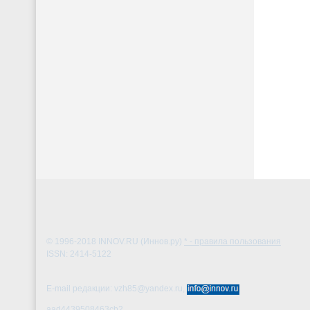
© 1996-2018
INNOV.RU (Иннов.ру)
* - правила пользования
ISSN: 2414-5122
E-mail редакции: vzh85@yandex.ru,
aad4439508463cb2