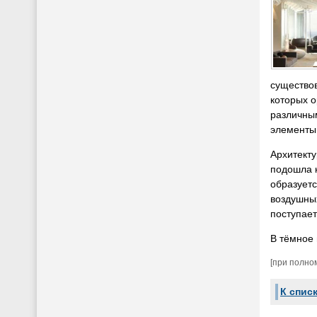
существов
которых 
различны
элементы
Архитекту
подошла к
образуетс
воздушных
поступает
В тёмное
[при полно
К спис