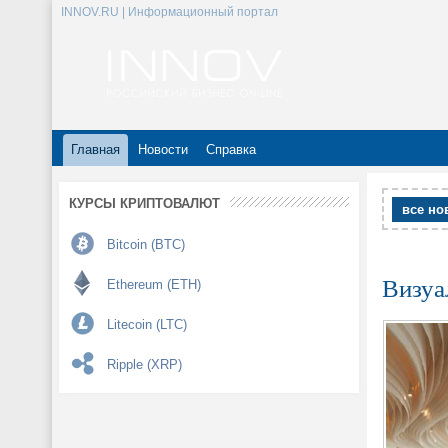
INNOV.RU | Информационный портал
Главная
Новости
Справка
КУРСЫ КРИПТОВАЛЮТ
все но
Bitcoin (BTC)
Визуа
Ethereum (ETH)
Litecoin (LTC)
Ripple (XRP)