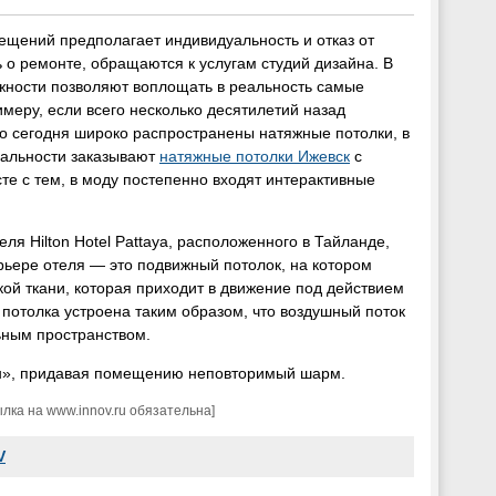
ений предполагает индивидуальность и отказ от
 о ремонте, обращаются к услугам студий дизайна. В
жности позволяют воплощать в реальность самые
меру, если всего несколько десятилетий назад
то сегодня широко распространены натяжные потолки, в
нальности заказывают
натяжные потолки Ижевск
с
е с тем, в моду постепенно входят интерактивные
ля Hilton Hotel Pattaya, расположенного в Тайланде,
ерьере отеля — это подвижный потолок, на котором
кой ткани, которая приходит в движение под действием
потолка устроена таким образом, что воздушный поток
льным пространством.
олн», придавая помещению неповторимый шарм.
ка на www.innov.ru обязательна]
V