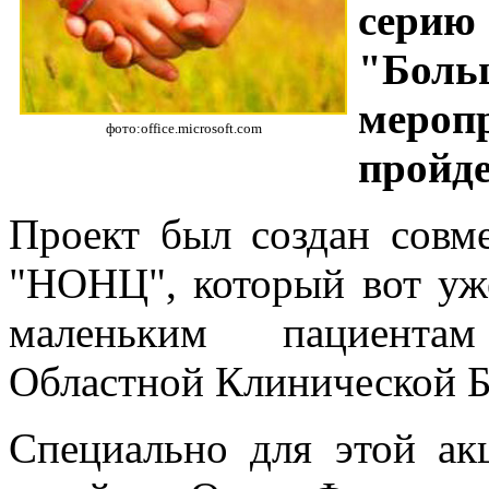
серию
"Боль
меро
фото:office.microsoft.com
пройде
Проект был создан сов
"НОНЦ", который вот уже
маленьким пациента
Областной Клинической 
Специально для этой ак