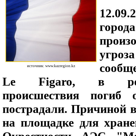
12.09
город
произ
угро
сообщ
источник: www.kazregion.kz
Le Figaro, в резу
происшествия погиб 
пострадали. Причиной 
на площадке для хране