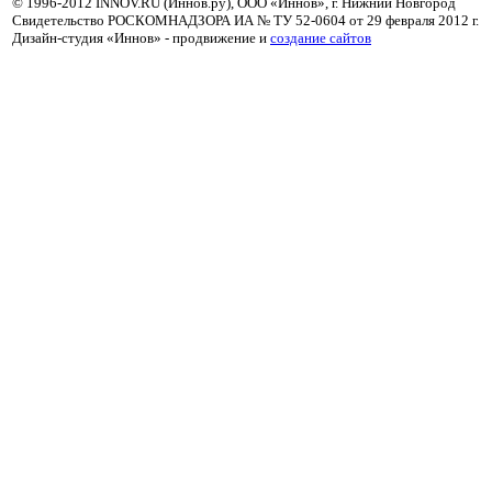
© 1996-2012 INNOV.RU (Иннов.ру), ООО «Иннов», г. Нижний Новгород
Свидетельство РОСКОМНАДЗОРА ИА № ТУ 52-0604 от 29 февраля 2012 г.
Дизайн-студия «Иннов» - продвижение и
cоздание сайтов