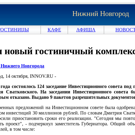
Нижний Новгород
ГОСТИНИЦЫ
КАФЕ
АФИША
НОВОСТ
я новый гостиничный комплек
и Нижнего Новгорода
, 14 октября, INNOV.RU -
 года состоялось 124 заседание Инвестиционного совета под
я Сватковского. На заседании Инвестиционного совета б
рым отказано. Выдано 9 пакетов разрешительных документов
ренных предложений на Инвестиционном совете была одобрена 
мом инвестиций 30 миллионов рублей. По словам Дмитрия Сватко
сили приостановить сроки его реализации. "Сегодня мы повто
ь проект", - подчеркнул заместитель Губернатора. Общий об
лей, в том числе: