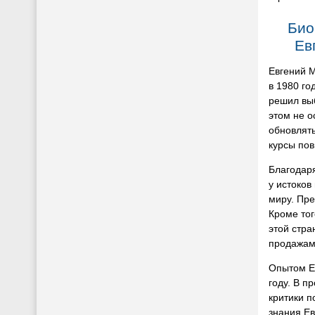
Био
Ев
Евгений 
в 1980 го
решил выб
этом не о
обновлять
курсы по
Благодар
у истоков
миру. Пре
Кроме тог
этой стра
продажам
Опытом Ев
году. В п
критики п
знания Е