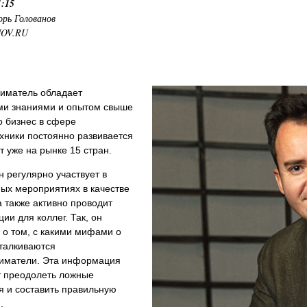
1:15
орь Голованов
NOV.RU
иматель обладает
и знаниями и опытом свыше
го бизнес в сфере
хники постоянно развивается
т уже на рынке 15 стран.
 регулярно участвует в
ых мероприятиях в качестве
а также активно проводит
ции для коллег. Так, он
 о том, с какими мифами о
сталкиваются
иматели. Эта информация
т преодолеть ложные
я и составить правильную
.