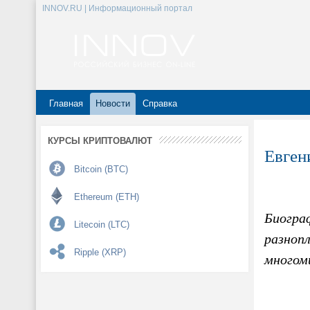
INNOV.RU | Информационный портал
Главная
Новости
Справка
КУРСЫ КРИПТОВАЛЮТ
Евген
Bitcoin (BTC)
Ethereum (ETH)
Биогра
Litecoin (LTC)
разнопл
Ripple (XRP)
многом