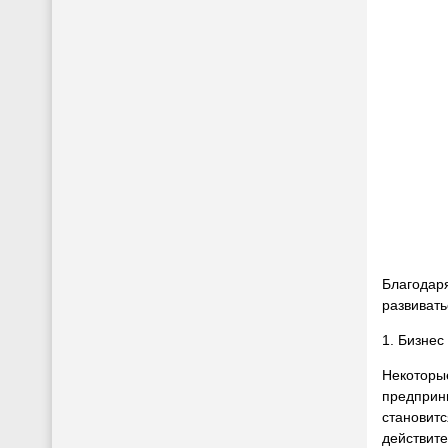
Благодар
развиват
1. Бизнес
Некоторые
предприни
становитс
действите