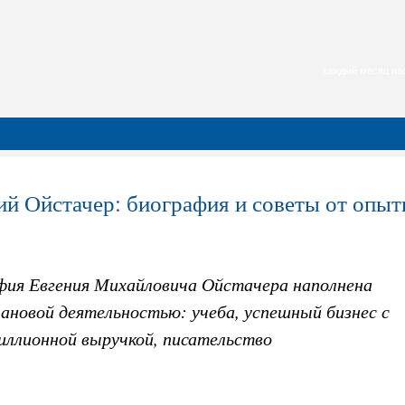
каждый месяц нас
ий Ойстачер: биография и советы от опы
фия Евгения Михайловича Ойстачера наполнена
ановой деятельностью: учеба, успешный бизнес с
иллионной выручкой, писательство