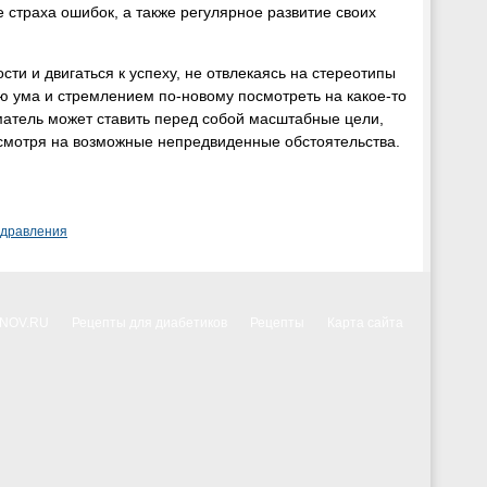
 страха ошибок, а также регулярное развитие своих
сти и двигаться к успеху, не отвлекаясь на стереотипы
ю ума и стремлением по-новому посмотреть на какое-то
матель может ставить перед собой масштабные цели,
 несмотря на возможные непредвиденные обстоятельства.
здравления
NNOV.RU
Рецепты для диабетиков
Рецепты
Карта сайта