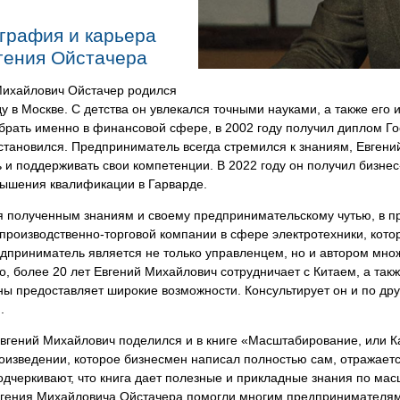
графия и карьера
гения Ойстачера
Михайлович Ойстачер родился
ду в Москве. С детства он увлекался точными науками, а также ег
рать именно в финансовой сфере, в 2002 году получил диплом Го
становился. Предприниматель всегда стремился к знаниям, Евген
 и поддерживать свои компетенции. В 2022 году он получил бизнес
вышения квалификации в Гарварде.
я полученным знаниям и своему предпринимательскому чутью, в 
 производственно-торговой компании в сфере электротехники, кото
дприниматель является не только управленцем, но и автором множ
о, более 20 лет Евгений Михайлович сотрудничает с Китаем, а такж
ны предоставляет широкие возможности. Консультирует он и по д
.
гений Михайлович поделился и в книге «Масштабирование, или Как
роизведении, которое бизнесмен написал полностью сам, отражает
одчеркивают, что книга дает полезные и прикладные знания по ма
вгения Михайловича Ойстачера помогли многим предпринимателям 