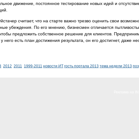
льное движение, постоянное тестирование новых идей и отсутствие
ций.
йстачер считает, что на старте важно трезво оценить свои возможно
ные убеждения. По его мнению, бизнесмен отличается пытливость
 чтобы предложить собственное решение для клиентов. Предприни
 у него есть план достижения результата, он его достигнет, даже
3
2012
2011
1999-2011
новости ИТ
гость портала 2013
тема недели 2013
по
Реклама на I