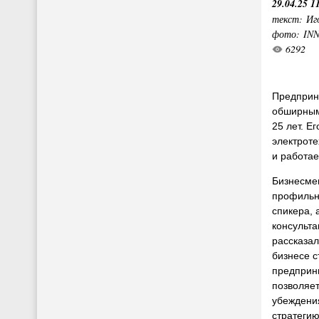
29.04.25 1
текст: Иг
фото: IN
6292
Предприн
обширным
25 лет. Е
электроте
и работае
Бизнесмен
профильн
спикера, 
консульта
рассказал
бизнесе 
предприн
позволяе
убеждени
стратегию