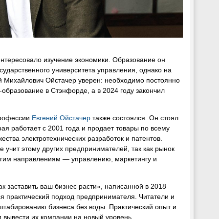
о интересовало изучение экономики. Образование он
сударственного университета управления, однако на
ий Михайлович Ойстачер уверен: необходимо постоянно
-образование в Стэнфорде, а в 2024 году закончил
профессии
Евгений Ойстачер
также состоялся. Он стоял
рая работает с 2001 года и продает товары по всему
ества электротехнических разработок и патентов.
е учит этому других предпринимателей, так как рынок
ругим направлениям — управлению, маркетингу и
 заставить ваш бизнес расти», написанной в 2018
ся практический подход предпринимателя. Читатели и
сштабированию бизнеса без воды. Практический опыт и
вывести их компании на новый уровень.