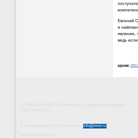
поступате
компетен
Евгений О
и навязан
явление,
ведь если
архив:
201
© 1996-2018
INNOV.RU (Иннов.ру)
* - правила пользования
ISSN: 2414-5122
E-mail редакции: vzh85@yandex.ru,
aad4439508463cb2