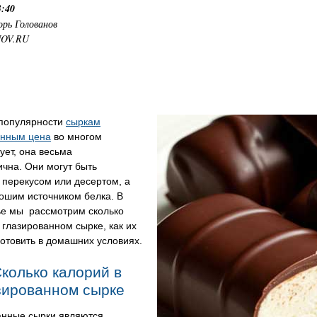
3:40
орь Голованов
NOV.RU
 популярности
сыркам
анным цена
во многом
ует, она весьма
чна. Они могут быть
 перекусом или десертом, а
ошим источником белка. В
ье мы рассмотрим сколько
 глазированном сырке, как их
отовить в домашних условиях.
Сколько калорий в
зированном сырке
анные сырки являются