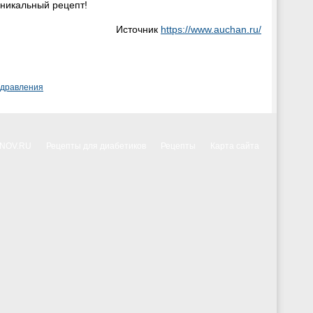
уникальный рецепт!
Источник
https://www.auchan.ru/
здравления
NNOV.RU
Рецепты для диабетиков
Рецепты
Карта сайта