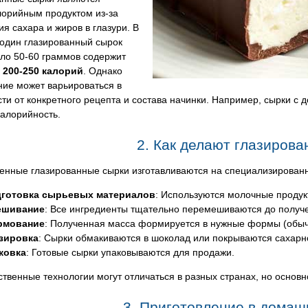
лорийным продуктом из-за
я сахара и жиров в глазури. В
 один глазированный сырок
ло 50-60 граммов содержит
о
200-250 калорий
. Однако
ние может варьироваться в
ти от конкретного рецепта и состава начинки. Например, сырки с 
алорийность.
2. Как делают глазиров
нные глазированные сырки изготавливаются на специализированны
готовка сырьевых материалов
: Используются молочные продук
ешивание
: Все ингредиенты тщательно перемешиваются до получ
рмование
: Полученная масса формируется в нужные формы (обычн
зировка
: Сырки обмакиваются в шоколад или покрываются сахарн
ковка
: Готовые сырки упаковываются для продажи.
твенные технологии могут отличаться в разных странах, но основн
3. Приготовление в домаш