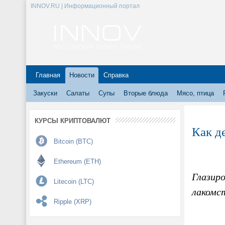
INNOV.RU | Информационный портал
Главная
Новости
Справка
Закуски
Салаты
Супы
Вторые блюда
Мясо, птица
КУРСЫ КРИПТОВАЛЮТ
Как д
Bitcoin (BTC)
Ethereum (ETH)
Глазиро
Litecoin (LTC)
лакомс
Ripple (XRP)