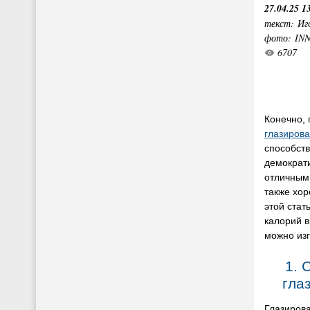
27.04.25 1
текст: Иг
фото: IN
6707
Конечно,
глазиров
способств
демократи
отличным
также хор
этой стат
калорий в
можно изг
1. 
гла
Глазиров