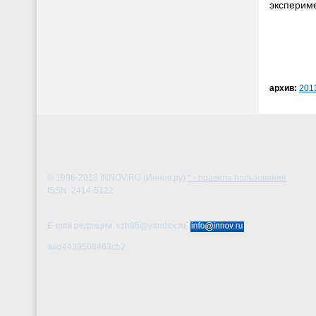
экспериме
архив:
201
© 1996-2018
INNOV.RU (Иннов.ру)
* - правила пользования
ISSN: 2414-5122
E-mail редакции: vzh85@yandex.ru,
aad4439508463cb2