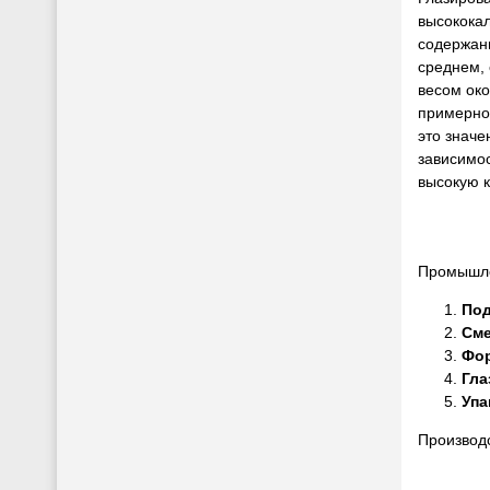
высокока
содержани
среднем,
весом око
примерн
это значе
зависимос
высокую к
Промышле
Под
См
Фо
Гла
Упа
Производс