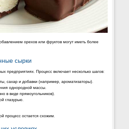
добавлением орехов или фруктов могут иметь более
анные сырки
х предприятиях. Процесс включает несколько шагов:
ты, сахар и добавки (например, ароматизаторы).
ения однородной массы.
о в виде прямоугольников).
ой глазурью.
ой процесс остается схожим.
них условиях