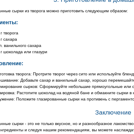
анные сырки из творога можно приготовить следующим образом:
иенты:
 г творога
 г сахара
.л. ванильного сахара
 г шоколада или глазури
овление:
готовка творога: Протрите творог через сито или используйте бле
шивание: Добавьте сахар и ванильный сахар, хорошо перемешайт
мирование сырков: Сформируйте небольшие прямоугольные или о
зировка: Растопите шоколад на водяной бане и обмакните сырки в 
ужение: Положите глазированные сырки на противень с пергаменто
Заключение
нные сырки - это не только вкусное, но и разнообразное лакомство
ингредиенты и следуя нашим рекомендациям, вы можете наслаждат