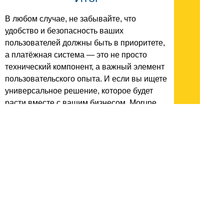
В любом случае, не забывайте, что
удобство и безопасность ваших
пользователей должны быть в приоритете,
а платёжная система — это не просто
технический компонент, а важный элемент
пользовательского опыта. И если вы ищете
универсальное решение, которое будет
расти вместе с вашим бизнесом, Morune
предлагает гибкость, адаптируемость и
широкий выбор способов интеграции,
позволяя вам развиваться без
ограничений.
Не спешите с выбором, тщательно
анализируйте потребности и возможности
вашего бизнеса, и пусть выбранное
решение станет залогом вашего успеха на
пути к достижениям.