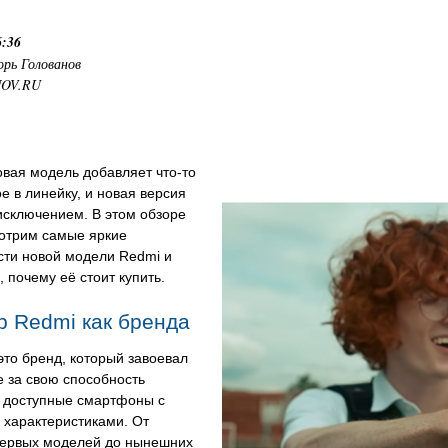
6:36
орь Голованов
NOV.RU
вая модель добавляет что-то
е в линейку, и новая версия
исключением. В этом обзоре
отрим самые яркие
сти новой модели Redmi и
 почему её стоит купить.
р Redmi как бренда
то бренд, который завоевал
 за свою способность
ь доступные смартфоны с
характеристиками. От
первых моделей до нынешних