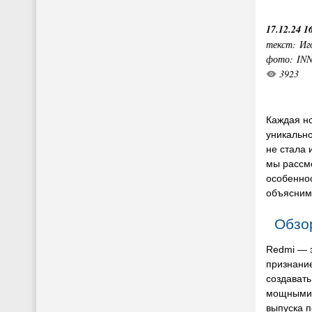
17.12.24 1
текст: Иг
фото: IN
3923
Каждая но
уникально
не стала 
мы рассм
особенно
объясним,
Обзо
Redmi — э
признание
создават
мощными 
выпуска 