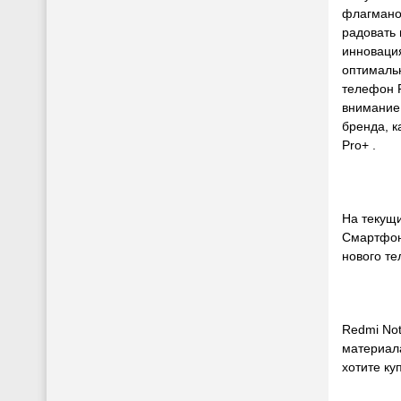
флагмано
радовать 
инновация
оптимальн
телефон R
внимание
бренда, к
Pro+ .
На текущи
Смартфон 
нового те
Redmi Not
материала
хотите ку