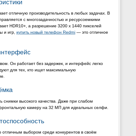
ристики
ает отличную производительность в любых задачах. В
справляется с многозадачностью и ресурсоемкими
ает HDR10+, а разрешение 3200 x 1440 пикселей
ы и игр,
купить новый телефон Redmi
— это отличное
интерфейс
твом. Он работает без задержек, и интерфейс легко
дуют для тех, кто ищет максимальную
ие.
ёмка
ь снимки высокого качества. Даже при слабом
 фронтальную камеру на 32 МП для идеальных селфи.
нтоспособность
го отличным выбором среди конкурентов в своём