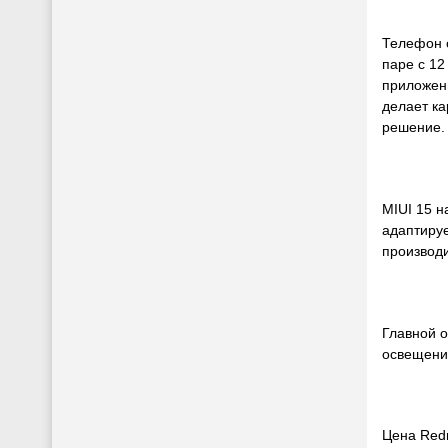
Телефон о
паре с 12
приложен
делает ка
решение.
MIUI 15 н
адаптируе
производи
Главной о
освещении
Цена Redm