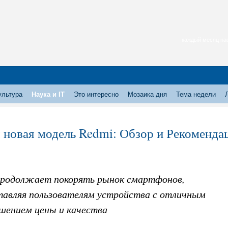
каждый месяц нас
ультура
Наука и IT
Это интересно
Мозаика дня
Тема недели
 новая модель Redmi: Обзор и Рекоменда
продолжает покорять рынок смартфонов,
тавляя пользователям устройства с отличным
шением цены и качества