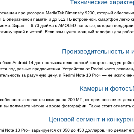
Технические характе
снащен процессором MediaTek Dimensity 9200, который обеспечив
 ГБ оперативной памяти и до 512 ГБ встроенной, смартфон легко 
иями. Экран — 6.73 дюйма с AMOLED-панелью, которая поддержив
ртинку яркой и четкой. Если вам нужен мощный телефон для работ
Производительность и 
а базе Android 14 дает пользователю полный контроль над устройс
тся под разные предпочтения. Устройства от Redmi часто рекомен
тельность за разумную цену, и Redmi Note 13 Pro+ — не исключен
Камеры и фотосъ
собенностью является камера на 200 МП, которая позволяет делат
 вы получаете чёткие и яркие фотографии. Также стоит отметить
Ценовой сегмент и конкуре
i Note 13 Pro+ варьируется от 350 до 450 долларов, что делает е