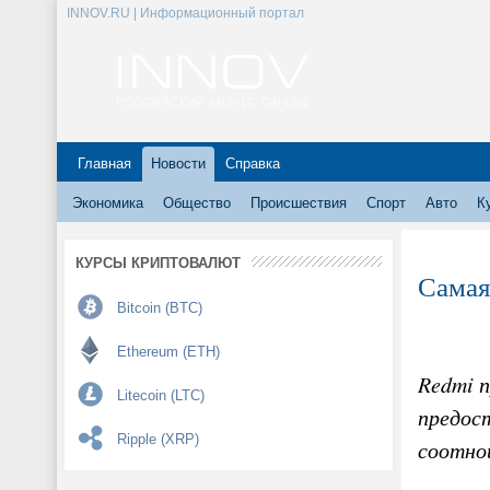
INNOV.RU | Информационный портал
Главная
Новости
Справка
Экономика
Общество
Происшествия
Спорт
Авто
К
КУРСЫ КРИПТОВАЛЮТ
Самая
Bitcoin (BTC)
Ethereum (ETH)
Redmi 
Litecoin (LTC)
предос
Ripple (XRP)
соотно