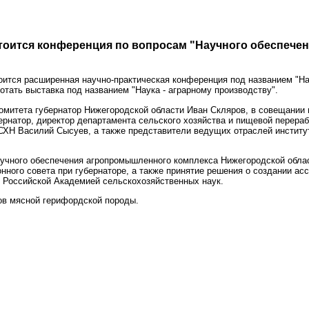
стоится конференция по вопросам "Научного обеспеч
тоится расширенная научно-практическая конференция под названием "Н
тать выставка под названием "Наука - аграрному производству".
комитета губернатор Нижегородской области Иван Скляров, в совещании
бернатор, директор департамента сельского хозяйства и пищевой пере
ХН Василий Сысуев, а также представители ведущих отраслей институ
аучного обеспечения агропромышленного комплекса Нижегородской област
нного совета при губернаторе, а также принятие решения о создании ас
 Российской Академией сельскохозяйственных наук.
ов мясной герифордской породы.