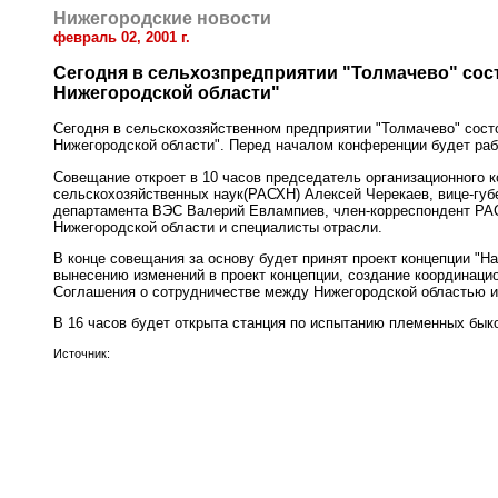
Нижегородские новости
февраль 02, 2001 г.
Сегодня в сельхозпредприятии "Толмачево" со
Нижегородской области"
Сегодня в сельскохозяйственном предприятии "Толмачево" сос
Нижегородской области". Перед началом конференции будет рабо
Совещание откроет в 10 часов председатель организационного 
сельскохозяйственных наук(РАСХН) Алексей Черекаев, вице-гу
департамента ВЭС Валерий Евлампиев, член-корреспондент РАС
Нижегородской области и специалисты отрасли.
В конце совещания за основу будет принят проект концепции "Н
вынесению изменений в проект концепции, создание координацио
Соглашения о сотрудничестве между Нижегородской областью и
В 16 часов будет открыта станция по испытанию племенных бык
Источник: