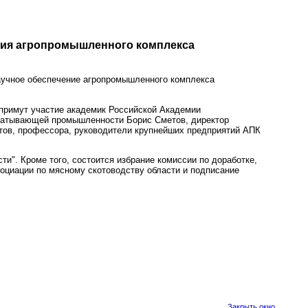
ения агропромышленного комплекса
аучное обеспечение агропромышленного комплекса
 примут участие академик Российской Академии
рабатывающей промышленности Борис Сметов, директор
тов, профессора, руководители крупнейших предприятий АПК
и". Кроме того, состоится избрание комиссии по доработке,
социации по мясному скотоводству области и подписание
Закрыть окно