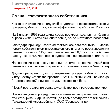
Нижегородские новости
февраль 07, 2001 г.
Смена неэффективного собственника
Как-то при общении со службой по делам о несостоятельности 
процедуру банкротства, снова эффективно заработало. И сам ж
На 1 января 1999 года финансовые ресурсы предприятия были и
сброса численности свинопоголовья, забоя маточного поголовья
Благодаря приходу нового эффективного собственника — моско
новым собственником инвестиционного плана по восстановлению 
свиней составило 119,7 тыс. голов, что на 50,4 тыс. голов бол
работу около 400 человек, среднемесячная заработная плата по
На основании того, что у предприятия имеется необходимый пот
решение о заключении мирового соглашения, которое было утве
Другим примером служит проведенная процедура банкротства кол
к имуществу хозяйства проявлен ЗАО “Княгининская швейная фа
“Шишковердский” приобрело имущество хозяйства.
“Новый век” сохранил сельскохозяйственное производство, увели
При проведении процедур несостоятельности произошла смена с
птицефабрика” и др. В настоящее время осуществляется поиск 
(Арзамасский мясокомбинат), ООО “Уренское” и др.
Источник: "Курс"