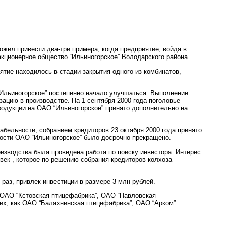
жил привести два-три примера, когда предприятие, войдя в
акционерное общество “Ильиногорское” Володарского района.
тие находилось в стадии закрытия одного из комбинатов,
Ильиногорское” постепенно начало улучшаться. Выполнение
ацию в производстве. На 1 сентября 2000 года поголовье
 продукции на ОАО “Ильиногорское” принято дополнительно на
абельности, собранием кредиторов 23 октября 2000 года принято
ности ОАО “Ильиногорское” было досрочно прекращено.
изводства была проведена работа по поиску инвестора. Интерес
ек”, которое по решению собрания кредиторов колхоза
 раз, привлек инвестиции в размере 3 млн рублей.
к ОАО “Кстовская птицефабрика”, ОАО “Павловская
ких, как ОАО “Балахнинская птицефабрика”, ОАО “Арком”