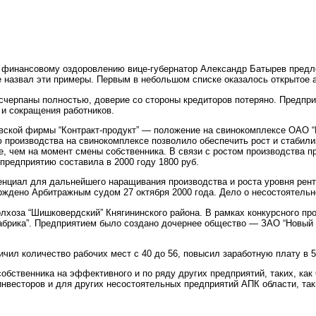
и финансовому оздоровлению вице-губернатор Александр Батырев предло
е назвал эти примеры. Первым в небольшом списке оказалось открытое 
счерпаны полностью, доверие со стороны кредиторов потеряно. Предприя
 и сокращения работников.
вской фирмы “Контракт-продукт” — положение на свинокомплексе ОАО “
производства на свинокомплексе позволило обеспечить рост и стабилиз
ьше, чем на момент смены собственника. В связи с ростом производства
 предприятию составила в 2000 году 1800 руб.
енциал для дальнейшего наращивания производства и роста уровня рент
рждено Арбитражным судом 27 октября 2000 года. Дело о несостоятель
хоза “Шишковердский” Княгининского района. В рамках конкурсного про
брика”. Предприятием было создано дочернее общество — ЗАО “Новый в
чил количество рабочих мест с 40 до 56, повысил заработную плату в 5
обственника на эффективного и по ряду других предприятий, таких, ка
инвесторов и для других несостоятельных предприятий АПК области, та