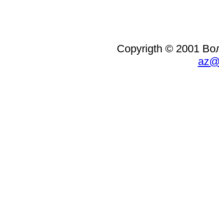
Copyrigth © 2001 В
az@i