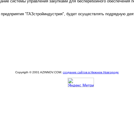
ание системы управления закупками для бесперебойного обеспечения по
 предприятия "ГАЗстройиндустрия", будет осуществлять подрядную дея
Copyrigth © 2001 AZINNOV.COM:
создание сайтов в Нижнем Новгороде