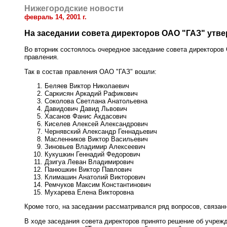
Нижегородские новости
февраль 14, 2001 г.
На заседании совета директоров ОАО "ГАЗ" утве
Во вторник состоялось очередное заседание совета директоров
правления.
Так в состав правления ОАО "ГАЗ" вошли:
Беляев Виктор Николаевич
Саркисян Аркадий Рафикович
Соколова Светлана Анатольевна
Давидович Давид Львович
Хасанов Фанис Акдасович
Киселев Алексей Александрович
Чернявский Александр Геннадьевич
Масленников Виктор Васильевич
Зиновьев Владимир Алексеевич
Кукушкин Геннадий Федорович
Дзигуа Леван Владимирович
Панюшкин Виктор Павлович
Климашин Анатолий Викторович
Ремчуков Максим Константинович
Мухарева Елена Викторовна
Кроме того, на заседании рассматривался ряд вопросов, связа
В ходе заседания совета директоров принято решение об учрежд