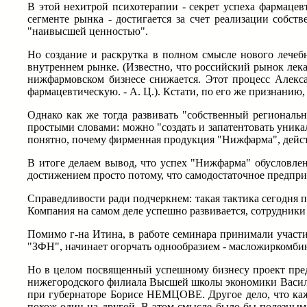
В этой нехитрой психотерапии - секрет успеха фармаце
сегменте рынка - достигается за счет реализации собс
"наивысшей ценностью".
Но создание и раскрутка в полном смысле нового лечебн
внутреннем рынке. (Известно, что российский рынок лека
нижфармовском бизнесе снижается. Этот процесс Алекс
фармацевтическую. - А. Ц.). Кстати, по его же признанию
Однако как же тогда развивать "собственный региональн
простыми словами: можно "создать и запатентовать уникал
понятно, почему фирменная продукция "Нижфарма", действ
В итоге делаем вывод, что успех "Нижфарма" обусловлен
достижением просто потому, что самодостаточное предприя
Справедливости ради подчеркнем: такая тактика сегодня 
Компания на самом деле успешно развивается, сотрудники
Помимо г-на Итина, в работе семинара принимали участи
"ЗФН", начинает огорчать однообразием - масложиркомбин
Но в целом посвященный успешному бизнесу проект пред
нижегородского филиала Высшей школы экономики Васили
при губернаторе Борисе НЕМЦОВЕ. Другое дело, что каж
похож один на другой. В этом смысле было бы полезным 