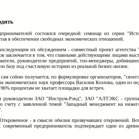
одить
ринимателей состоялся очередной семинар из серии "Исто
нятая в обеспечении свободных экономических отношений.
последующим их обсуждением - совместный проект агентств
ров заключается в том, что главными действующими лицами выс
атели, руководители предприятий, топ-менеджеры, добившиеся
кую базу под счастливую историю из реальной бизнес-жизни.
ы сам собою получается, по формулировке организаторов, "своег
ра экономических наук профессора Василия Козлова, один из не
 96% процентам не хватает площадки для встреч.
и руководители ЗАО "Инструм-Рэнд", ЗАО "АЛТЭКС - группа 
о счету с заявленной темой "Западный менеджмент на нижег
.
Откровенное - в смысле обилия прозвучавших откровений. Вот о
Так современный предприниматель подтверждает один из древ