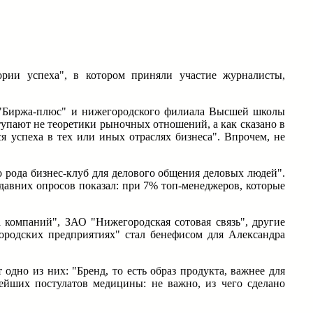
рии успеха", в котором приняли участие журналисты,
а "Биржа-плюс" и нижегородского филиала Высшей школы
тупают не теоретики рыночных отношений, а как сказано в
 успеха в тех или иных отраслях бизнеса". Впрочем, не
о рода бизнес-клуб для делового общения деловых людей".
давних опросов показал: при 7% топ-менеджеров, которые
компаний", ЗАО "Нижегородская сотовая связь", другие
ородских предприятиях" стал бенефисом для Александра
дно из них: "Бренд, то есть образ продукта, важнее для
нейших постулатов медицины: не важно, из чего сделано