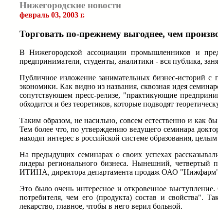
Нижегородские новости
февраль 03, 2003 г.
Торговать по-прежнему выгоднее, чем произв
В Нижегородской ассоциации промышленников и предп
предприниматели, студенты, аналитики - вся публика, за
Публичное изложение занимательных бизнес-историй с 
экономики. Как видно из названия, сквозная идея семина
сопутствующем пресс-релизе, "практикующие предприним
обходится и без теоретиков, которые подводят теоретичес
Таким образом, не насильно, совсем естественно и как б
Тем более что, по утверждению ведущего семинара докто
находят интерес в российской системе образования, целым
На предыдущих семинарах о своих успехах рассказывал
лидеры регионального бизнеса. Нынешний, четвертый п
ИТИНА, директора департамента продаж ОАО "Нижфарм"
Это было очень интересное и откровенное выступление. 
потребителя, чем его (продукта) состав и свойства". 
лекарство, главное, чтобы в него верил больной.