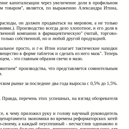
ение капитализации через увеличение доли в профильном
ым товаром", является, по выражению Александра Итина,
расходы, он должен продаваться на мировом, а не только
ями.). Производство всегда дело хлопотное, и его доля в
венной компании в фармацевтическую" (читай, торгово-
е только собственной, но и любой другой продукцией.
альное просто, и г-н Итин излагает тактические находки
ещество в форме таблеток и сделать из него мазь". Теперь
ем, - это главным образом свечи и мази.
звитием" производства, что представляется сомнительным
а.
ком рынке за последние два года выросла с 0,5% до 1,5%.
Правда, перечень этих успешных, на взгляд обозревателя
е, к чему приложил руку и голову научный руководитель
епартамента экономики во времена реформаторских затей
-своему, а каждый неуспешный - несчастлив одинаково и
 гораздо больше общего, типического, поучительного для