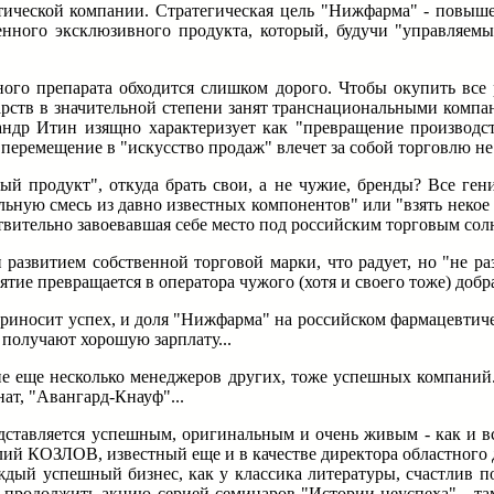
втической компании. Стратегическая цель "Нижфарма" - повыш
твенного эксклюзивного продукта, который, будучи "управляем
ого препарата обходится слишком дорого. Чтобы окупить все 
рств в значительной степени занят транснациональными компани
андр Итин изящно характеризует как "превращение производст
, перемещение в "искусство продаж" влечет за собой торговлю н
ый продукт", откуда брать свои, а не чужие, бренды? Все гени
ьную смесь из давно известных компонентов" или "взять некое в
ительно завоевавшая себе место под российским торговым солнц
 развитием собственной торговой марки, что радует, но "не ра
тие превращается в оператора чужого (хотя и своего тоже) добр
приносит успех, и доля "Нижфарма" на российском фармацевтичес
 получают хорошую зарплату...
е еще несколько менеджеров других, тоже успешных компаний. 
ат, "Авангард-Кнауф"...
ставляется успешным, оригинальным и очень живым - как и вс
й КОЗЛОВ, известный еще и в качестве директора областного д
дый успешный бизнес, как у классика литературы, счастлив по
продолжить акцию серией семинаров "Истории неуспеха" - там