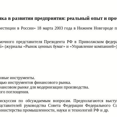
ка в развитии предприятия: реальный опыт и пр
естиции в России» 18 марта 2003 года в Нижнем Новгороде 
очного представителя Президента РФ в Приволжском федер
Б» (журналы «Рынок ценных бумаг» и «Управление компанией»
совые инструменты.
щью инструментов финансового рынка.
нансовом рынке для модернизации производства.
ого поглощения.
дискуссия по обсуждаемым вопросам. Предполагаются выст
едставителей руководства Совета Федерации Федерального 
инистерства промышленности, науки и технологий РФ и др.