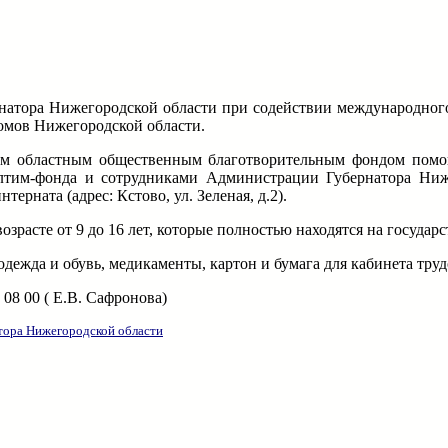
натора Нижегородской области при содействии международног
омов Нижегородской области.
ким областным общественным благотворительным фондом помощ
лтим-фонда и сотрудниками Администрации Губернатора Ниже
рната (адрес: Кстово, ул. Зеленая, д.2).
озрасте от 9 до 16 лет, которые полностью находятся на государ
одежда и обувь, медикаменты, картон и бумага для кабинета тру
08 00 ( Е.В. Сафронова)
тора Нижегородской области