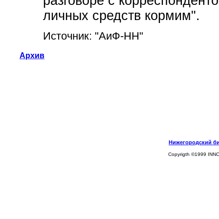
разговоре с корреспонденто
личных средств кормим".
Источник: "АиФ-НН"
Архив
Нижегородский биз
Copyrigth ©1999 INN