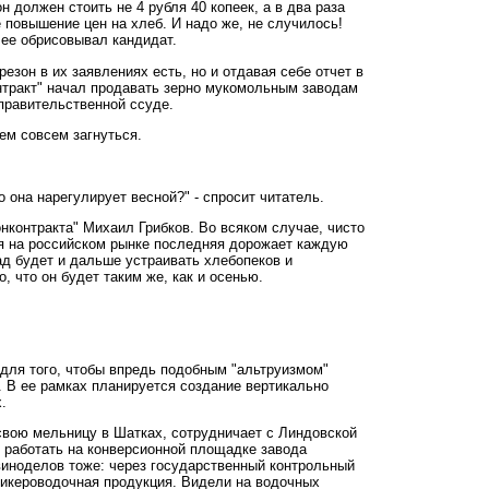
 должен стоить не 4 рубля 40 копеек, а в два раза
е повышение цен на хлеб. И надо же, не случилось!
 ее обрисовывал кандидат.
езон в их заявлениях есть, но и отдавая себе отчет в
онтракт" начал продавать зерно мукомольным заводам
правительственной ссуде.
ем совсем загнуться.
 она нарегулирует весной?" - спросит читатель.
нконтракта" Михаил Грибков. Во всяком случае, чисто
отя на российском рынке последняя дорожает каждую
ад будет и дальше устраивать хлебопеков и
, что он будет таким же, как и осенью.
А для того, чтобы впредь подобным "альтруизмом"
. В ее рамках планируется создание вертикально
.
 свою мельницу в Шатках, сотрудничает с Линдовской
 работать на конверсионной площадке завода
 виноделов тоже: через государственный контрольный
 ликероводочная продукция. Видели на водочных