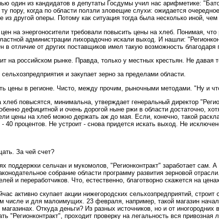
ью один из кандидатов в депутаты Госдумы учил нас арифметике: "Батон
 ту пору, когда по области ползли зловещие слухи: ожидается очередно
е из другой оперы. Потому как ситуация тогда была несколько иной, чем
 цен на энергоносители требовали повысить цены на хлеб. Понимая, что р
областной администрации лихорадочно искали выход. И нашли: "Регионк
Он в отличие от других поставщиков имел такую возможность благодаря 
ит на российском рынке. Правда, только у местных крестьян. Не давая т
 сельхозпредприятия и закупает зерно за пределами области.
ь цены в регионе. Чисто, между прочим, рыночными методами. "Ну и что
а хлеб повысятся, минимальна, утверждает генеральный директор "Регио
собенно дефицитной и очень дорогой ныне ржи в области достаточно, х
ли цены на хлеб можно держать аж до мая. Если, конечно, такой раскл
- 40 процентов. Не устроит - снова придется искать выход. Не исключено
щать. За чей счет?
иях поддержки сельчан и мукомолов, "Регионконтракт" заработает сам. 
аконодательное собрание области программу развития зерновой отрасли
ей и переработчиков. Что, естественно, благотворно скажется на ценах
ейчас активно скупает акции нижегородских сельхозпредприятий, строит
м числе и для малоимущих. 23 февраля, например, такой магазин начал
 магазинах. Откуда деньги? Из разных источников, но и от иногородних
ть "Регионконтракт", проходит проверку на легальность вся привозная