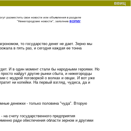
ввиц
гут разместить свои новости или объявления в разделе
"Нижегородские новости", заполнив
ФОРМУ
.
агрономом, то государство денег не дает. Зерно мы
ожала в пять раз, и сегодня каждая ее тонна
удет. И в один момент стали бы народными героями. Но
и просто найдут другие рынки сбыта, и нижегородцы
ии с мудрой поговоркой о волках и овцах. И вот уже
ратит ни копейки. На первый взгляд, чудеса, да и
мные денежки - только половина "чуда". Вторую
- на счету государственного предприятия
и именно ради обеспечения области зерном и другими