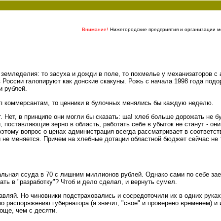
Внимание!
Нижегородские предприятия и организации мо
земледелия: то засуха и дожди в поле, то похмелье у механизаторов с 
 России галопируют как донские скакуны. Рожь с начала 1998 года подор
и рублей.
уп коммерсантам, то ценники в булочных менялись бы каждую неделю.
Нет, в принципе они могли бы сказать: ша! хлеб больше дорожать не б
 поставляющие зерно в область, работать себе в убыток не станут - он
этому вопрос о ценах администрация всегда рассматривает в соответств
 не меняется. Причем на хлебные дотации областной бюджет сейчас не т
льная ссуда в 70 с лишним миллионов рублей. Однако сами по себе зае
ать в "разработку"? Чтоб и дело сделал, и вернуть сумел.
ляй. Но чиновники подстраховались и сосредоточили их в одних руках 
 по распоряжению губернатора (а значит, "свое" и проверено временем) 
още, чем с десяти.