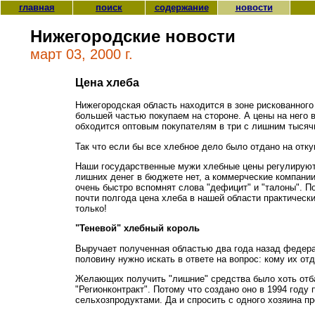
главная
поиск
содержание
новости
Нижегородские новости
март 03, 2000 г.
Цена хлеба
Нижегоpодская область находится в зоне рискованного 
большей частью покупаем на стороне. А цены на него в
обходится оптовым покупателям в три с лишним тысяч
Так что если бы все хлебное дело было отдано на отк
Наши государственные мужи хлебные цены регулируют. 
лишних денег в бюджете нет, а коммерческие компании,
очень быстро вспомнят слова "дефицит" и "талоны". По
почти полгода цена хлеба в нашей области практически
только!
"Теневой" хлебный король
Выpучает полученная областью два года назад федера
половину нужно искать в ответе на вопрос: кому их отд
Желающих получить "лишние" средства было хоть отбав
"Регионконтракт". Потому что создано оно в 1994 году
сельхозпродуктами. Да и спросить с одного хозяина пр