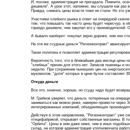
И, похоже, администрация не прогадала. Помните, осен
дешевле". А урок этот, напомню, мы слушали как раз в
Правда, снижать цены власти тоже не стали. Но это уж
Участники хлебного рынка в ответ на очередной скачок
том, что повышать так часто цены будет чересчур, в 
гораздо дешевле, чем закупал его у производителей. 
А бывало наоборот: покупал зерно дороже, чем оно сто
На эти же ссудные деньги "Регионконтракт" авансирует
Такая политика и позволяет администрации регулироват
Вероятность того, что в ближайшие два месяца цены н
"хлебных" причин для этого нет. Запасов пшеницы и о
неделю. При сохранении нынешних цен на энергоносите
мукомолов, "доля" которых в цене булок составляет 30 
Откуда деньги
Все это, конечно, хорошо, но ссуду надо будет возвра
М. Грибков уверяет, что деньги, потерянные на операц
заниматься как можно реже, намерен провести через З
интегрированных компаний, объединяющих производител
Действуя в этом направлении, "Регионконтракт" уже с
птицефабрикой, открывает собственные магазины. В то
"Орбита". Цены в нем даже ниже, чем в иных подобных
склад, на котором администрация уполномочила работа