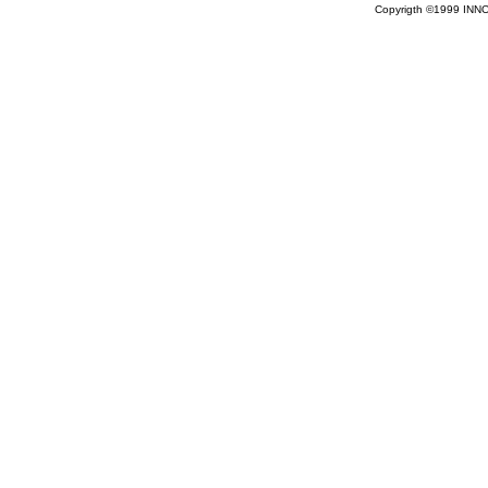
Copyrigth ©1999 INN