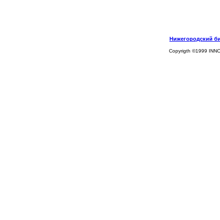
Нижегородский биз
Copyrigth ©1999 INN