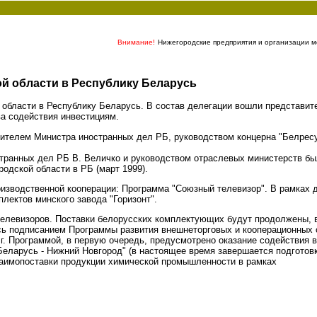
Внимание!
Нижегородские предприятия и организации мо
й области в Республику Беларусь
 области в Республику Беларусь. В состав делегации вошли представит
ва содействия инвестициям.
тителем Министра иностранных дел РБ, руководством концерна "Белресу
транных дел РБ В. Величко и руководством отраслевых министерств б
одской области в РБ (март 1999).
изводственной кооперации: Программа "Союзный телевизор". В рамках 
лектов минского завода "Горизонт".
 телевизоров. Поставки белорусских комплектующих будут продолжены, 
ь подписанием Программы развития внешнеторговых и кооперационных 
.г. Программой, в первую очередь, предусмотрено оказание содействия
 "Беларусь - Нижний Новгород" (в настоящее время завершается подгото
взаимопоставки продукции химической промышленности в рамках