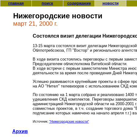
главная
поиск
содержание
новости
Нижегородские новости
март 21, 2000 г.
Состоялся визит делегации Нижегородско
13-15 марта состоялся визит делегации Нижегородской
Облпотребсоюза, ГП "Вэстор" и регионального агентст
В ходе визита состоялись переговоры с первым замес
Председателем облисполкома Витебской области.
В ходе встречи с первым заместителем Министра инос
деятельности за время после проведения Дней Нижегор
Успешно развиваются крупнейшие проекты в сфере про
на АО "Нител" телевизоров с использованием СКД комп
По состоянию на 1 марта собрано и реализовано 1400
удешевления СКД комплектов. Переговоры завершилис
администрацией Нижегородской области на 2000-2001 г
совместных проектов, в т.ч. создание торгового дома
подписание которых намечено на начало апреля т.г.) 
Источник:
"Нижегородские новости"
Архив