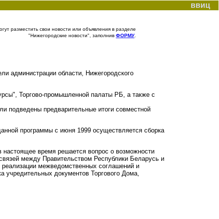
ввиц
гут разместить свои новости или объявления в разделе
"Нижегородские новости", заполнив
ФОРМУ
.
ели администрации области, Нижегородского
рсы", Торгово-промышленной палаты РБ, а также с
ыли подведены предварительные итоги совместной
данной программы с июня 1999 осуществляется сборка
в настоящее время решается вопрос о возможности
связей между Правительством Республики Беларусь и
 в реализации межведомственных соглашений и
вка учредительных документов Торгового Дома,