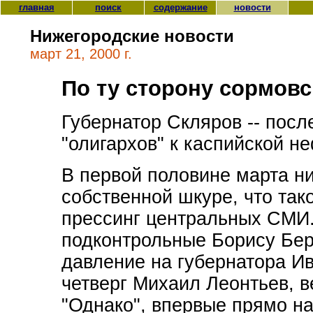
главная
поиск
содержание
новости
Нижегородские новости
март 21, 2000 г.
По ту сторону сормовс
Губернатор Скляров -- посл
"олигархов" к каспийской не
В первой половине марта н
собственной шкуре, что та
прессинг центральных СМИ.
подконтрольные Борису Бер
давление на губернатора И
четверг Михаил Леонтьев, 
"Однако", впервые прямо н