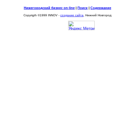
Нижегородский бизнес on-line
|
Поиск
|
Содержание
Copyrigth ©1999 INNOV -
создание сайта
, Нижний Новгород