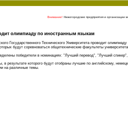
Внимание!
Нижегородские предприятия и организации мо
одит олимпиаду по иностранным языкам
кого Государственного Технического Университета проводит олимпиаду 
которых будут соревноваться общетехнические факультеты университета
ределены победители в номинациях: "Лучший перевод", "Лучший спикер",
ы, в результате которого будут отобраны лучшие по английскому, немец
сии на различные темы.