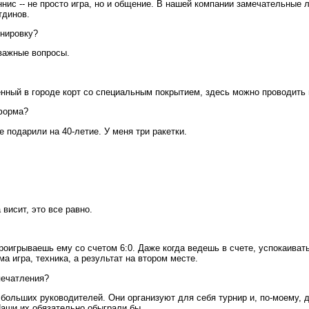
еннис -- не просто игра, но и общение. В нашей компании замечательны
тдинов.
енировку?
 важные вопросы.
венный в городе корт со специальным покрытием, здесь можно проводить
 форма?
 подарили на 40-летие. У меня три ракетки.
 висит, это все равно.
 проигрываешь ему со счетом 6:0. Даже когда ведешь в счете, успокаиват
 игра, техника, а результат на втором месте.
печатления?
больших руководителей. Они организуют для себя турнир и, по-моему, дл
 Наши их обязательно обыграли бы.