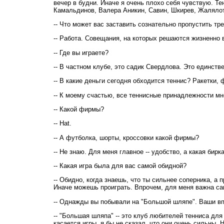
вечер в будни. Иначе я очень плохо себя чувствую. Т
Камальдинов, Валера Аникин, Савин, Шкирев, Жаляло
-- Что может вас заставить сознательно пропустить тр
-- Работа. Совещания, на которых решаются жизненно
-- Где вы играете?
-- В частном клубе, это садик Свердлова. Это единст
-- В какие деньги сегодня обходится теннис? Ракетки,
-- К моему счастью, все теннисные принадлежности мне
-- Какой фирмы?
-- Hat.
-- А футболка, шорты, кроссовки какой фирмы?
-- Не знаю. Для меня главное -- удобство, а какая бирка
-- Какая игра была для вас самой обидной?
-- Обидно, когда знаешь, что ты сильнее соперника, а
Иначе можешь проиграть. Впрочем, для меня важна сама
-- Однажды вы побывали на "Большой шляпе". Ваши в
-- "Большая шляпа" -- это клуб любителей тенниса для 
касается игры, я бы не сказал, что они очень сильны.