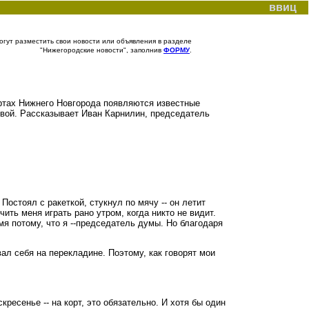
ввиц
гут разместить свои новости или объявления в разделе
"Нижегородские новости", заполнив
ФОРМУ
.
кортах Нижнего Новгорода появляются известные
свой. Рассказывает Иван Карнилин, председатель
Постоял с ракеткой, стукнул по мячу -- он летит
ить меня играть рано утром, когда никто не видит.
мя потому, что я --председатель думы. Но благодаря
вал себя на перекладине. Поэтому, как говорят мои
скресенье -- на корт, это обязательно. И хотя бы один