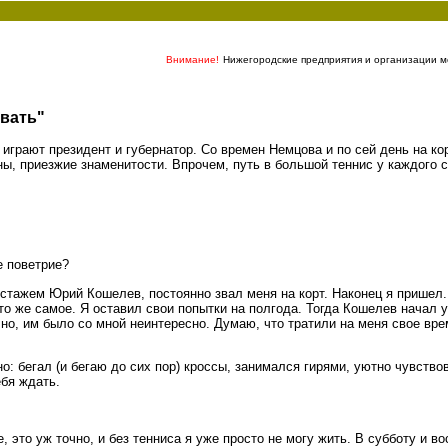
Внимание!
Нижегородские предприятия и организации мо
вать"
о играют президент и губернатор. Со времен Немцова и по сей день на 
ы, приезжие знаменитости. Впрочем, путь в большой теннис у каждого 
е поветрие?
 стажем Юрий Кошелев, постоянно звал меня на корт. Наконец я пришел. 
то же самое. Я оставил свои попытки на полгода. Тогда Кошелев начал уч
но, им было со мной неинтересно. Думаю, что тратили на меня свое вре
о: бегал (и бегаю до сих пор) кроссы, занимался гирями, уютно чувство
ебя ждать.
е, это уж точно, и без тенниса я уже просто не могу жить. В субботу и во