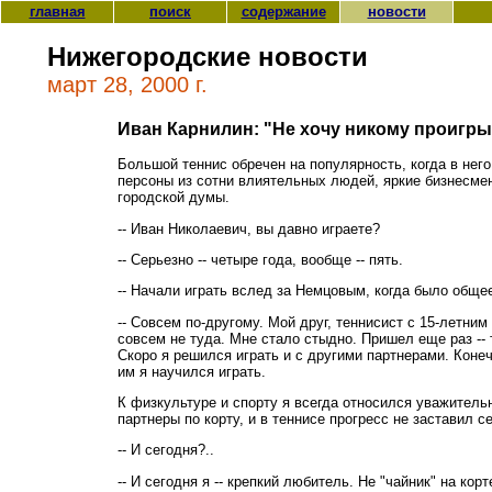
главная
поиск
содержание
новости
Нижегородские новости
март 28, 2000 г.
Иван Карнилин: "Не хочу никому проигры
Большой теннис обречен на популярность, когда в нег
персоны из сотни влиятельных людей, яркие бизнесмен
городской думы.
-- Иван Николаевич, вы давно играете?
-- Серьезно -- четыре года, вообще -- пять.
-- Начали играть вслед за Немцовым, когда было обще
-- Совсем по-другому. Мой друг, теннисист с 15-летним
совсем не туда. Мне стало стыдно. Пришел еще раз -- 
Скоро я решился играть и с другими партнерами. Конеч
им я научился играть.
К физкультуре и спорту я всегда относился уважительн
партнеры по корту, и в теннисе прогресс не заставил с
-- И сегодня?..
-- И сегодня я -- крепкий любитель. Не "чайник" на корт