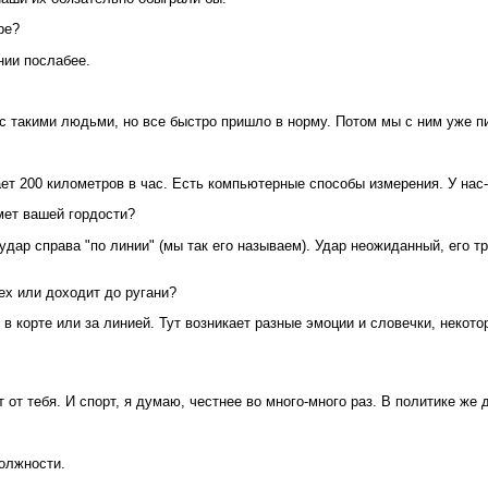
ре?
нии послабее.
и с такими людьми, но все быстро пришло в норму. Потом мы с ним уже п
ет 200 километров в час. Есть компьютерные способы измерения. У нас-
мет вашей гордости?
о удар справа "по линии" (мы так его называем). Удар неожиданный, его т
мех или доходит до ругани?
 в корте или за линией. Тут возникает разные эмоции и словечки, некот
 от тебя. И спорт, я думаю, честнее во много-много раз. В политике же
должности.