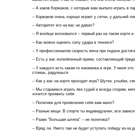
-- А каков Коржаков, с которым вам выпало играть в па
-- Коржаков очень хорошо играет у сетки, у дальней ли
-- Авторитет его на вас не давил?
-- Я вообще волновался -- первый раз на таком корте 
-- Как можно оценить силу удара в теннисе?
-- У профессионалов скорость мяча при подаче достига
-- Есть у вас излюбленный прием, составляющий пред
-- У каждого есть какая-то изюминка в игре. У меня эт
стоишь, радуешься.
-- Как у вас на корте проходит игра? Шутки, улыбки, с
-- Мы стараемся играть без судей и всегда спорим, мяч
хочется проявить себя.
-- Политики для проявления себя вам мало?
-- Разные вещи. В спорте ты индивидуален, все зависит
-- Разве "Большая шляпа" -- не политика?
-- Вряд ли. Никто там не будет уступать победу из-за 