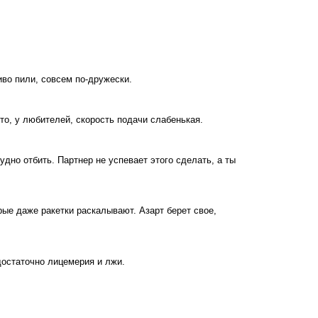
иво пили, совсем по-дружески.
то, у любителей, скорость подачи слабенькая.
рудно отбить. Партнер не успевает этого сделать, а ты
орые даже ракетки раскалывают. Азарт берет свое,
 достаточно лицемерия и лжи.