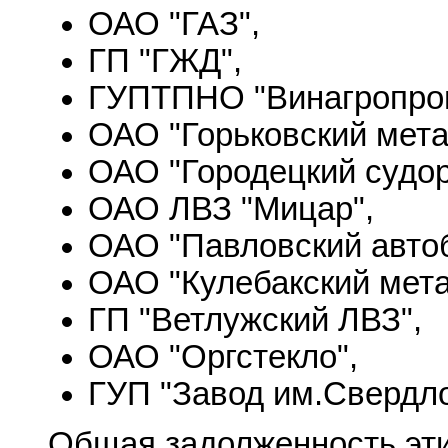
ОАО "ГАЗ",
ГП "ГЖД",
ГУПТПНО "Винагропро
ОАО "Горьковский мета
ОАО "Городецкий судор
ОАО ЛВЗ "Мицар",
ОАО "Павловский автоб
ОАО "Кулебакский мета
ГП "Ветлужский ЛВЗ",
ОАО "Оргстекло",
ГУП "Завод им.Свердло
Общая задолженность эти