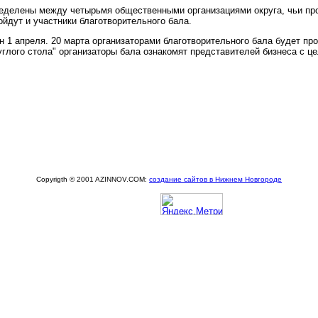
еделены между четырьмя общественными организациями округа, чьи про
ойдут и участники благотворительного бала.
 1 апреля. 20 марта организаторами благотворительного бала будет про
углого стола" организаторы бала ознакомят представителей бизнеса с ц
Copyrigth © 2001 AZINNOV.COM:
создание сайтов в Нижнем Новгороде