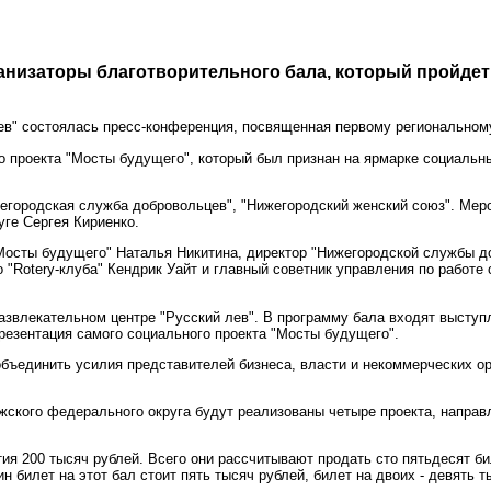
анизаторы благотворительного бала, который пройдет 
ев" состоялась пресс-конференция, посвященная первому региональном
о проекта "Мосты будущего", который был признан на ярмарке социальн
егородская служба добровольцев", "Нижегородский женский союз". Мер
ге Сергея Кириенко.
Мосты будущего" Наталья Никитина, директор "Нижегородской службы д
 "Rotery-клуба" Кендрик Уайт и главный советник управления по работ
азвлекательном центре "Русский лев". В программу бала входят выступ
презентация самого социального проекта "Мосты будущего".
 объединить усилия представителей бизнеса, власти и некоммерческих 
лжского федерального округа будут реализованы четыре проекта, напра
ия 200 тысяч рублей. Всего они рассчитывают продать сто пятьдесят би
н билет на этот бал стоит пять тысяч рублей, билет на двоих - девять т