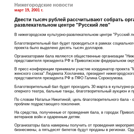
Нижегородские новости
март 19, 2001 г.
Двести тысяч рублей рассчитывают собрать орг
развлекательном центре "Русский лев"
В нижегородском культурно-развлекательном центре "Русский л
Благотворительный бал будет проводиться в рамках социальног
проекта было выделено десять тысяч долларов.
Организаторами бала являются общественные организации "Ниж
представителя президента РФ в Приволжском федеральном окру
В пресс-конференции принимали участие координатор проекта "
женского союза" Людмила Хохлачева, президент нижегородского
представителя президента РФ в ПФО Галина Сорокоумова.
Благотворительный бал будет проходить 30 марта в культурно-р
оперного театра, бальные танцы, благотворительный аукцион и 
По словам Натальи Никитиной, цель благотворительного бала -
проблем подрастающего поколения.
На средства, полученные от проведения бала, в городах Приво
ветеранов войн и одаренным детям.
Организаторы бала намерены получить от проведения мероприят
бизнесмены, а пятьдесят билетов будут проданы в регионах. Оди