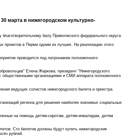
30 марта в нижегородском культурно-
у благотворительному балу Приволжского федерального округа.
ых проектов в Перми одним из лучших. На реализацию этого
оприятие проводится под патронажем полномочного
обровольцев" Елена Жаркова, президент "Нижегородского
е с общественными организациями и СМИ аппарата полномочного
ления ведущих солистов нижегородского балета и оркестра
организаций региона для решения наиболее значимых социальных
вленные на помощь детям-сиротам, детям-инвалидам, детям
летов. Сто билетов должны будут купить нижегородские
ысяч рублей.