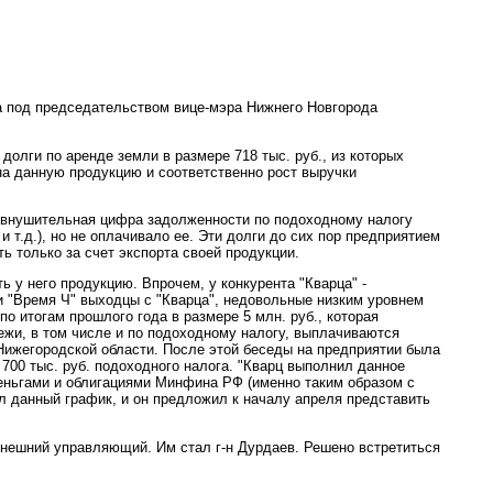
а под председательством вице-мэра Нижнего Новгорода
долги по аренде земли в размере 718 тыс. руб., из которых
на данную продукцию и соответственно рост выручки
ль внушительная цифра задолженности по подоходному налогу
т.д.), но не оплачивало ее. Эти долги до сих пор предприятием
ь только за счет экспорта своей продукции.
ь у него продукцию. Впрочем, у конкурента "Кварца" -
и "Время Ч" выходцы с "Кварца", недовольные низким уровнем
по итогам прошлого года в размере 5 млн. руб., которая
ежи, в том числе и по подоходному налогу, выплачиваются
ижегородской области. После этой беседы на предприятии была
700 тыс. руб. подоходного налога. "Кварц выполнил данное
деньгами и облигациями Минфина РФ (именно таким образом с
л данный график, и он предложил к началу апреля представить
нешний управляющий. Им стал г-н Дурдаев. Решено встретиться