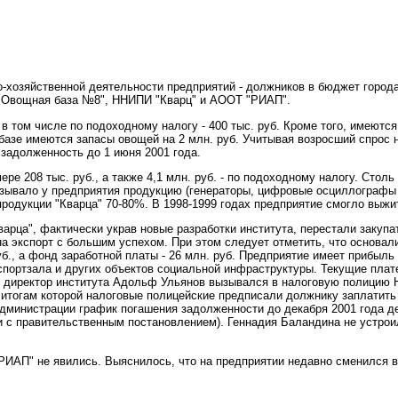
-хозяйственной деятельности предприятий - должников в бюджет город
 "Овощная база №8", ННИПИ "Кварц" и АООТ "РИАП".
 том числе по подоходному налогу - 400 тыс. руб. Кроме того, имеются 
базе имеются запасы овощей на 2 млн. руб. Учитывая возросший спрос 
задолженность до 1 июня 2001 года.
е 208 тыс. руб., а также 4,1 млн. руб. - по подоходному налогу. Сто
азывало у предприятия продукцию (генераторы, цифровые осциллографы и 
родукции "Кварца" 70-80%. В 1998-1999 годах предприятие смогло выжит
рца", фактически украв новые разработки института, перестали закупат
а экспорт с большим успехом. При этом следует отметить, что основал
б., а фонд заработной платы - 26 млн. руб. Предприятие имеет прибыль 
спортзала и других объектов социальной инфраструктуры. Текущие плат
 директор института Адольф Ульянов вызывался в налоговую полицию Н
итогам которой налоговые полицейские предписали должнику заплатить 
администрации график погашения задолженности до декабря 2001 года 
 с правительственным постановлением). Геннадия Баландина не устрои
РИАП" не явились. Выяснилось, что на предприятии недавно сменился в