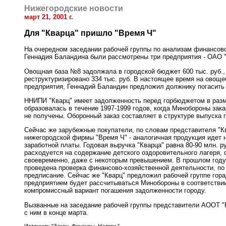
Нижегородские новости
март 21, 2001 г.
Для "Кварца" пришло "Время Ч"
На очередном заседании рабочей группы по анализам финансово
Геннадия Баландина были рассмотрены три предприятия - ОАО
Овощная база №8 задолжала в городской бюджет 600 тыс. руб., в
реструктуризировано 334 тыс. руб. В настоящее время на овоще
предприятия, Геннадий Баландин предложил должнику погасить 
ННИПИ "Кварц" имеет задолженность перед горбюджетом в размер
образовалась в течение 1997-1999 годов, когда Минобороны зак
не получены. Оборонный заказ составляет в структуре выпуска п
Сейчас же зарубежные покупатели, по словам представителя "Ква
нижегородской фирмы "Время Ч" - аналогичная продукция идет н
заработной платы. Годовая выручка "Кварца" равна 80-90 млн. ру
расходуется на содержание детского оздоровительного лагеря, 
своевременно, даже с некоторым превышением. В прошлом году
проведена проверка финансово-хозяйственной деятельности, по 
предписание. Сейчас же "Кварц" предложил рабочей группе гор
предприятием будет рассчитываться Минобороны в соответствии
компромиссный вариант погашения задолженности городу.
Вызванные на заседание рабочей группы представители АООТ "
с ним в конце марта.
Источник: "Закон. Финансы. Налоги."