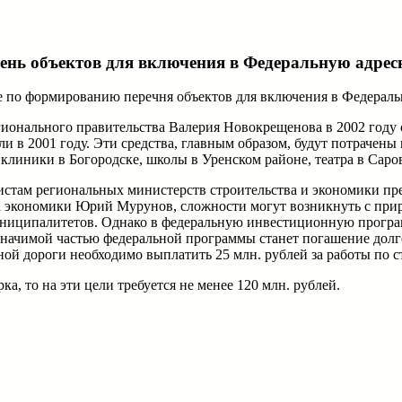
чень объектов для включения в Федеральную адр
е по формированию перечня объектов для включения в Федерал
ионального правительства Валерия Новокрещенова в 2002 году об
 в 2001 году. Эти средства, главным образом, будут потрачены
иклиники в Богородске, школы в Уренском районе, театра в Сар
стам региональных министерств строительства и экономики пред
ра экономики Юрий Мурунов, сложности могут возникнуть с пр
е муниципалитетов. Однако в федеральную инвестиционную прогр
значимой частью федеральной программы станет погашение дол
ной дороги необходимо выплатить 25 млн. рублей за работы по 
а, то на эти цели требуется не менее 120 млн. рублей.