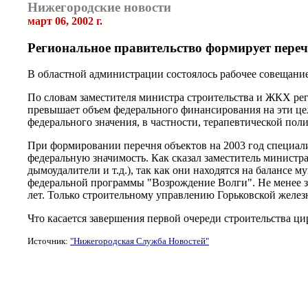
Нижегородские новости
март 06, 2002 г.
Региональное правительство формирует пере
В областной администрации состоялось рабочее совещани
По словам заместителя министра строительства и ЖКХ рег
превышает объем федерального финансирования на эти цели
федерального значения, в частности, терапевтической пол
При формировании перечня объектов на 2003 год специали
федеральную значимость. Как сказал заместитель минист
дымоудалители и т.д.), так как они находятся на баланс
федеральной программы "Возрождение Волги". Не менее 
лет. Только строительному управлению Горьковской желез
Что касается завершения первой очереди строительства цирк
Источник:
"Нижегородская Служба Новостей"