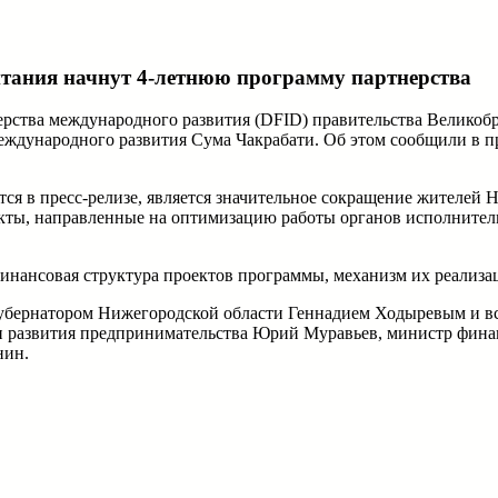
итания начнут 4-летнюю программу партнерства
рства международного развития (DFID) правительства Великобр
еждународного развития Сума Чакрабати. Об этом сообщили в 
тся в пресс-релизе, является значительное сокращение жителей
ты, направленные на оптимизацию работы органов исполнитель
ы финансовая структура проектов программы, механизм их реализа
убернатором Нижегородской области Геннадием Ходыревым и вст
 и развития предпринимательства Юрий Муравьев, министр фина
нин.