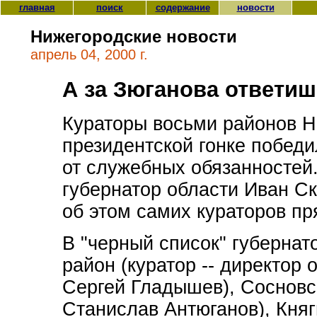
главная
поиск
содержание
новости
Нижегородские новости
апрель 04, 2000 г.
А за Зюганова ответиш
Кураторы восьми районов Ни
президентской гонке побед
от служебных обязанностей
губернатор области Иван С
об этом самих кураторов пр
В "черный список" губерна
район (куратор -- директор
Сергей Гладышев), Соснов
Станислав Антюганов), Княг