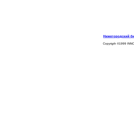
Нижегородский биз
Copyrigth ©1999 INN