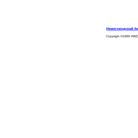
Нижегородский биз
Copyrigth ©1999 INN