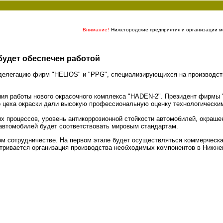
Внимание!
Нижегородские предприятия и организации мо
удет обеспечен работой
делегацию фирм "HELIOS" и "PPG", специализирующихся на производств
я работы нового окрасочного комплекса "HADEN-2". Президент фирмы "
о цеха окраски дали высокую профессиональную оценку технологически
х процессов, уровень антикоррозионной стойкости автомобилей, окраше
 автомобилей будет соответствовать мировым стандартам.
м сотрудничестве. На первом этапе будет осуществляться коммерческа
тривается организация производства необходимых компонентов в Нижне