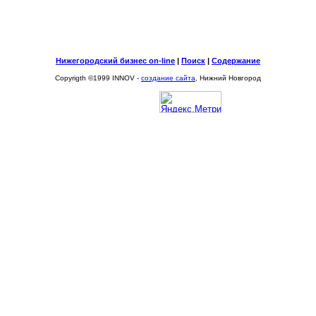
Нижегородский бизнес on-line
|
Поиск
|
Содержание
Copyrigth ©1999 INNOV -
создание сайта
, Нижний Новгород