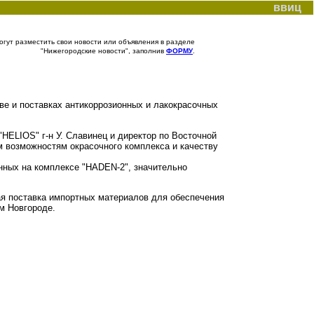
ввиц
гут разместить свои новости или объявления в разделе
"Нижегородские новости", заполнив
ФОРМУ
.
е и поставках антикоррозионных и лакокрасочных
HELIOS" г-н У. Славинец и директор по Восточной
м возможностям окрасочного комплекса и качеству
нных на комплексе "HADEN-2", значительно
я поставка импортных материалов для обеспечения
м Новгороде.