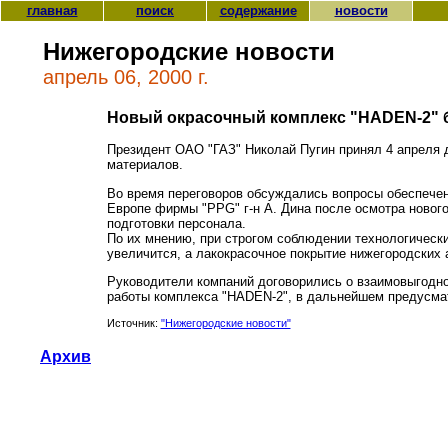
главная
поиск
содержание
новости
Нижегородские новости
апрель 06, 2000 г.
Новый окрасочный комплекс "HADEN-2" б
Президент ОАО "ГАЗ" Николай Пугин принял 4 апреля 
материалов.
Во время переговоров обсуждались вопросы обеспечени
Европе фирмы "PPG" г-н А. Дина после осмотра новог
подготовки персонала.
По их мнению, при строгом соблюдении технологически
увеличится, а лакокрасочное покрытие нижегородских
Руководители компаний договорились о взаимовыгодно
работы комплекса "HADEN-2", в дальнейшем предусма
Источник:
"Нижегородские новости"
Архив