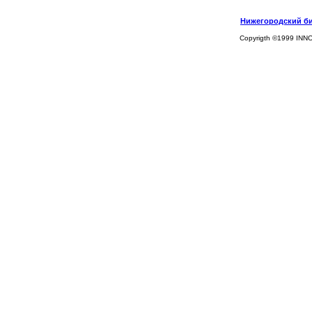
Нижегородский биз
Copyrigth ©1999 INN