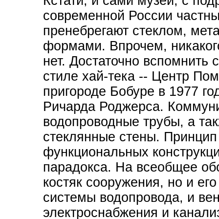
Кстати, и сами музеи, с по
современной России частны
пренебрегают стеклом, мет
формами. Впрочем, никаког
нет. Достаточно вспомнить 
стиле хай-тека -- Центр По
пригороде Бобуре в 1977 го
Ричарда Роджерса. Коммуни
водопроводные трубы, а так
стеклянные стены. Принцип
функциональных конструкци
парадокса. На всеобщее об
костяк сооружения, но и ег
системы водопровода, и ве
электроснабжения и канали