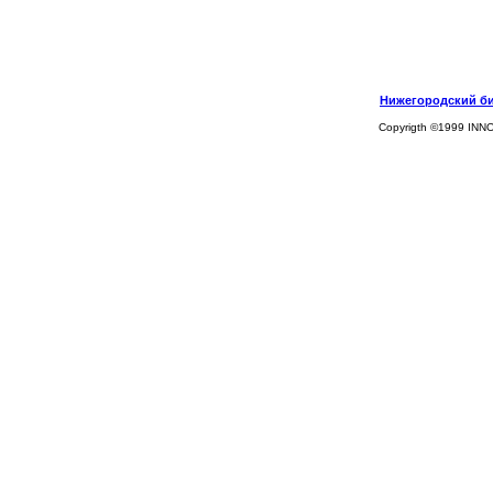
Нижегородский биз
Copyrigth ©1999 INN