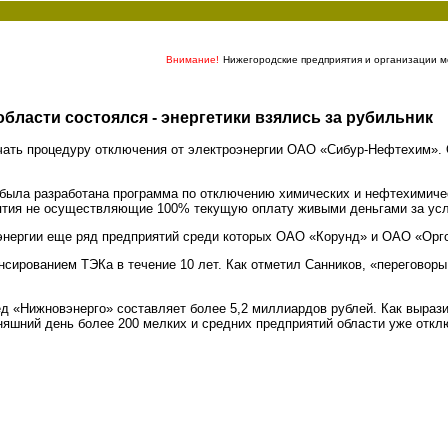
Внимание!
Нижегородские предприятия и организации мо
бласти состоялся - энергетики взялись за рубильник
чать процедуру отключения от электроэнергии ОАО «Сибур-Нефтехим». 
 была разработана программа по отключению химических и нефтехимиче
ятия не осуществляющие 100% текущую оплату живыми деньгами за услу
оэнергии еще ряд предприятий среди которых ОАО «Корунд» и ОАО «Орг
сированием ТЭКа в течение 10 лет. Как отметил Санников, «переговор
д «Нижновэнерго» составляет более 5,2 миллиардов рублей. Как вырази
няшний день более 200 мелких и средних предприятий области уже откл