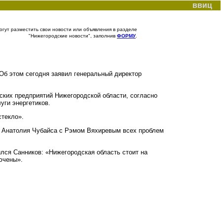
ввиц
гут разместить свои новости или объявления в разделе
"Нижегородские новости", заполнив
ФОРМУ
.
Об этом сегодня заявил генеральный директор
ских предприятий Нижегородской области, согласно
ги энергетиков.
стекло».
ы Анатолия Чубайса с Рэмом Вяхиревым всех проблем
лся Санников: «Нижегородская область стоит на
ючены».