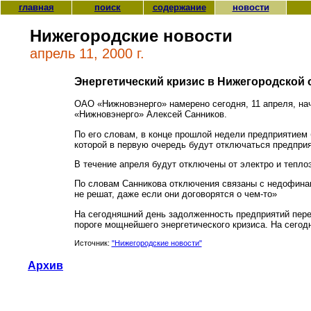
главная
поиск
содержание
новости
Нижегородские новости
апрель 11, 2000 г.
Энергетический кризис в Нижегородской о
ОАО «Нижновэнерго» намерено сегодня, 11 апреля, на
«Нижновэнерго» Алексей Санников.
По его словам, в конце прошлой недели предприятием
которой в первую очередь будут отключаться предпри
В течение апреля будут отключены от электро и тепл
По словам Санникова отключения связаны с недофинан
не решат, даже если они договорятся о чем-то»
На сегодняшний день задолженность предприятий пере
пороге мощнейшего энергетического кризиса. На сегод
Источник:
"Нижегородские новости"
Архив