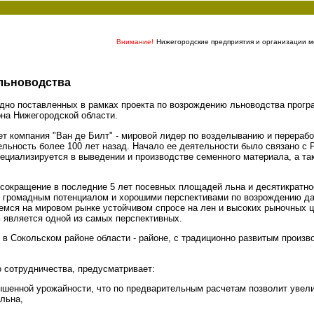
Внимание!
Нижегородские предприятия и организации мо
 льноводства
здно поставленных в рамках проекта по возрождению льноводства прогр
на Нижегородской области.
ет компания "Ван де Билт" - мировой лидер по возделыванию и перера
льность более 100 лет назад. Начало ее деятельности было связано с 
ециализируется в выведении и производстве семенного материала, а та
е сокращение в последние 5 лет посевных площадей льна и десятикратн
 громадным потенциалом и хорошими перспективами по возрождению дан
мся на мировом рынке устойчивом спросе на лен и высоких рыночных ц
 является одной из самых перспективных.
в Сокольском районе области - районе, с традиционно развитым произво
 сотрудничества, предусматривает:
ышенной урожайности, что по предварительным расчетам позволит увел
льна,