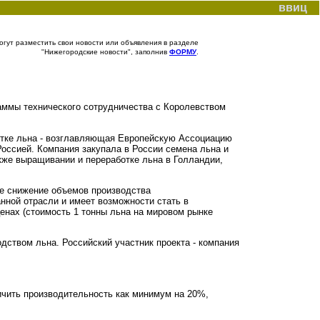
ввиц
гут разместить свои новости или объявления в разделе
"Нижегородские новости", заполнив
ФОРМУ
.
аммы технического сотрудничества с Королевством
ботке льна - возглавляющая Европейскую Ассоциацию
Россией. Компания закупала в России семена льна и
кже выращивании и переработке льна в Голландии,
ое снижение объемов производства
ной отрасли и имеет возможности стать в
енах (стоимость 1 тонны льна на мировом рынке
дством льна. Российский участник проекта - компания
ичить производительность как минимум на 20%,