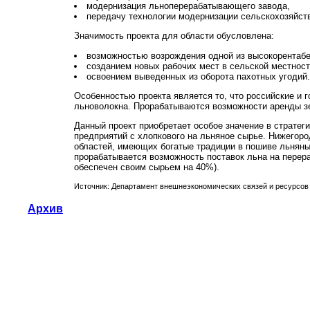
модернизация льноперерабатывающего завода,
передачу технологии модернизации сельскохозяйств
Значимость проекта для области обусловлена:
возможностью возрождения одной из высокорентабе
созданием новых рабочих мест в сельской местност
освоением выведенных из оборота пахотных угодий.
Особенностью проекта является то, что российские и 
льноволокна. Прорабатываются возможности аренды з
Данный проект приобретает особое значение в стратег
предприятий с хлопкового на льняное сырье. Нижегор
областей, имеющих богатые традиции в пошиве льняных
прорабатывается возможность поставок льна на перер
обеспечен своим сырьем на 40%).
Источник: Департамент внешнеэкономических связей и ресурсов
Архив