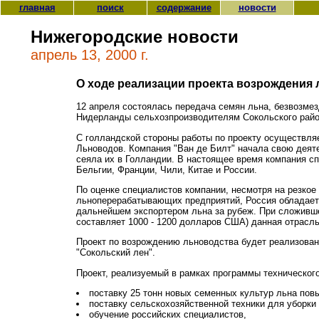
главная
поиск
содержание
новости
Нижегородские новости
апрель 13, 2000 г.
О ходе реализации проекта возрождения
12 апреля состоялась передача семян льна, безвозме
Нидерланды сельхозпроизводителям Сокольского райо
С голландской стороны работы по проекту осуществля
Льноводов. Компания "Ван де Билт" начала свою деяте
сеяла их в Голландии. В настоящее время компания сп
Бельгии, Франции, Чили, Китае и России.
По оценке специалистов компании, несмотря на резко
льноперерабатывающих предприятий, Россия обладает
дальнейшем экспортером льна за рубеж. При сложивше
составляет 1000 - 1200 долларов США) данная отрасль
Проект по возрождению льноводства будет реализован 
"Сокольский лен".
Проект, реализуемый в рамках программы технического
поставку 25 тонн новых семенных культур льна пов
поставку сельскохозяйственной техники для уборки 
обучение российских специалистов,