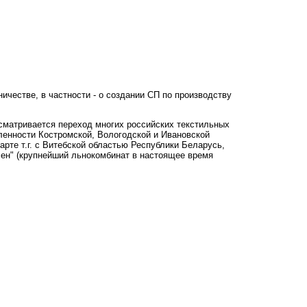
ичестве, в частности - о создании СП по производству
усматривается переход многих российских текстильных
ленности Костромской, Вологодской и Ивановской
рте т.г. с Витебской областью Республики Беларусь,
ен" (крупнейший льнокомбинат в настоящее время