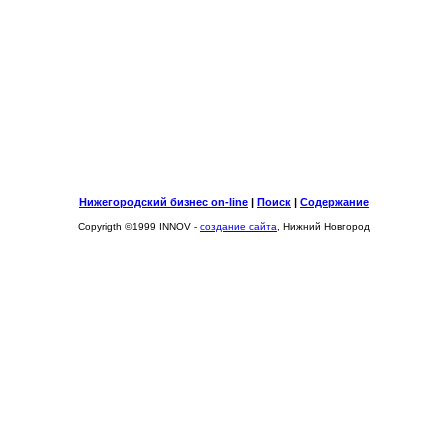
Нижегородский бизнес on-line
|
Поиск
|
Содержание
Copyrigth ©1999 INNOV -
создание сайта
, Нижний Новгород