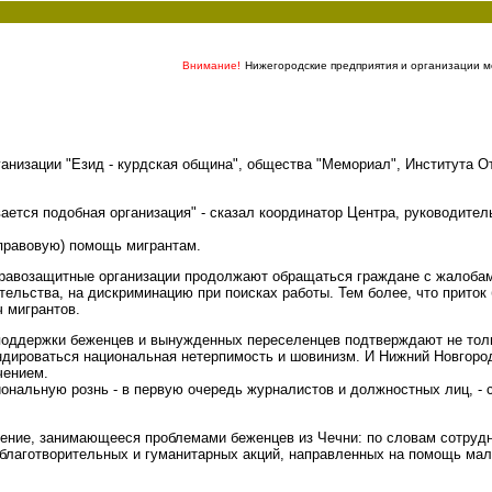
Внимание!
Нижегородские предприятия и организации мо
анизации "Езид - курдская община", общества "Мемориал", Института 
ывается подобная организация" - сказал координатор Центра, руководит
 правовую) помощь мигрантам.
 правозащитные организации продолжают обращаться граждане с жалобам
ельства, на дискриминацию при поисках работы. Тем более, что приток
 мигрантов.
оддержки беженцев и вынужденных переселенцев подтверждают не тольк
ндироваться национальная нетерпимость и шовинизм. И Нижний Новгород
чением.
ональную рознь - в первую очередь журналистов и должностных лиц, - 
ение, занимающееся проблемами беженцев из Чечни: по словам сотрудни
ие благотворительных и гуманитарных акций, направленных на помощь м