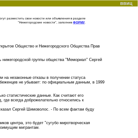
ввиц
гут разместить свои новости или объявления в разделе
"Нижегородские новости", заполнив
ФОРМУ
.
Открытое Общество и Нижегородского Общества Прав
ель нижегородской группы общества "Мемориал" Сергей
и на незаконные отказы в получении статуса
 беженцев не убывает: по официальным данным, в 1999
о статистические данные. Как считают его
, где всегда доброжелательно относились к
сказал Сергей Шимоволос. - По всем фактам буду
ков центра, это будет "сугубо миротворческая
алоимущим мигрантам.