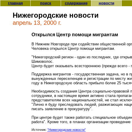
главная
поиск
содержание
новости
Нижегородские новости
апрель 13, 2000 г.
Открылся Центр помощи мигрантам
В Нижнем Новгороде при содействии общественной орг
Человека открылся Центр помощи мигрантам.
"Нижегородский регион - один из последних, где откр
Шимоволос.
Центр будет оказывать всестороннюю (прежде всего -
Поддержка мигрантов - государственная задача, но в
вынужденных переселенцев и регистрации по месту жит
году в Нижегородскую область прибыло более 25 тысяч
Необходимость создания Центра социально-правовой п
сотрудники, в настоящее время активно стала пропага
представителям всех национальностей, не стал исклю
"Лично я буду преследовать людей, разжигающих наци
писать заявление в прокуратуру".
При центре будет также работать специальное объедин
работа". Кроме того, в планах организации проведен
Источник:
"Нижегородские новости"