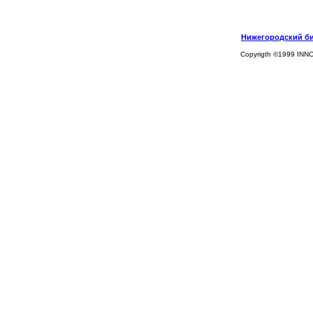
Нижегородский биз
Copyrigth ©1999 INN