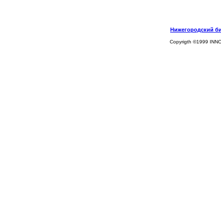
Нижегородский биз
Copyrigth ©1999 INN