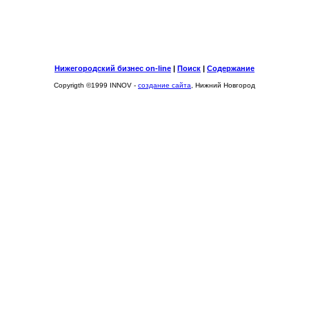
Нижегородский бизнес on-line
|
Поиск
|
Содержание
Copyrigth ©1999 INNOV -
создание сайта
, Нижний Новгород