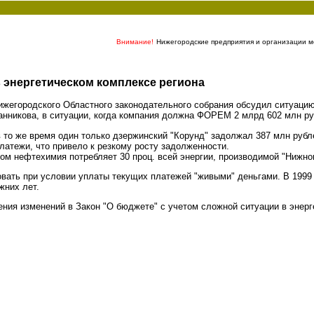
Внимание!
Нижегородские предприятия и организации мо
 энергетическом комплексе региона
жегородского Областного законодательного собрания обсудил ситуацию
нникова, в ситуации, когда компания должна ФОРЕМ 2 млрд 602 млн ру
 то же время один только дзержинский "Корунд" задолжал 387 млн рубле
латежи, что привело к резкому росту задолженности.
том нефтехимия потребляет 30 проц. всей энергии, производимой "Нижно
овать при условии уплаты текущих платежей "живыми" деньгами. В 1999
жних лет.
ния изменений в Закон "О бюджете" с учетом сложной ситуации в энер