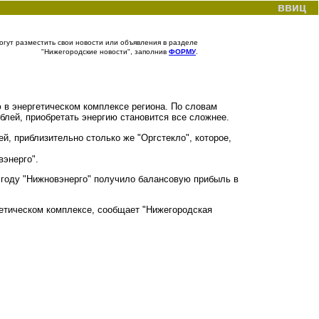
ввиц
гут разместить свои новости или объявления в разделе
"Нижегородские новости", заполнив
ФОРМУ
.
 в энергетическом комплексе региона. По словам
блей, приобретать энергию становится все сложнее.
й, приблизительно столько же "Оргстекло", которое,
вэнерго".
 году "Нижновэнерго" получило балансовую прибыль в
гетическом комплексе, сообщает "Нижегородская