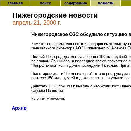
главная
поиск
содержание
новости
Нижегородские новости
апрель 21, 2000 г.
Нижегородское ОЗС обсудило ситуацию в
Комитет по промышленности и предпринимательству ни
генерального директора АО "Нижновэнерго" Алексея Са
Нижний Новгород должен за энергию 180 млн рублей, в
по словам Санникова, в последнее время прекратило п
"Капролактам" копит долги последние 4 месяца. При э
Все старые долги "Нижновэнерго" готово реструктуриз
размере 150 млн рублей и даже не покрыло убытки пре
Депутаты ОЗС пришли к выводу о необходимости внесе
Служба Новостей".
Источник: /Финмаркет/
Архив