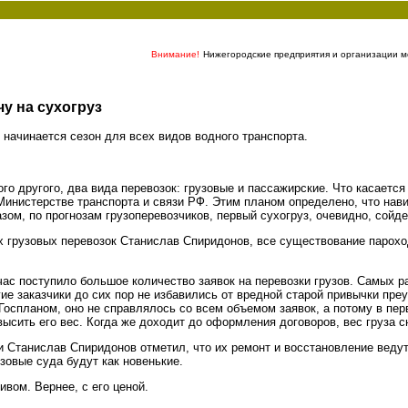
Внимание!
Нижегородские предприятия и организации мо
чу на сухогруз
 начинается сезон для всех видов водного транспорта.
го другого, два вида перевозок: грузовые и пассажирские. Что касается
инистерстве транспорта и связи РФ. Этим планом определено, что нави
ом, по прогнозам грузоперевозчиков, первый сухогруз, очевидно, сойде
 грузовых перевозок Станислав Спиридонов, все существование пароходс
ас поступило большое количество заявок на перевозки грузов. Самых раз
е заказчики до сих пор не избавились от вредной старой привычки преу
Госпланом, оно не справлялось со всем объемом заявок, а потому в пер
высить его вес. Когда же доходит до оформления договоров, вес груза с
и Станислав Спиридонов отметил, что их ремонт и восстановление веду
зовые суда будут как новенькие.
вом. Вернее, с его ценой.