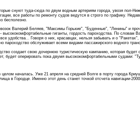
торые снуют туда-сюда по двум водным артериям города, увозя пол-Ниж
гации, все работы по ремонту судов ведутся в строго по графику. Неда
о бесполезно.
озок Валерий Беляев, "Максимы Горькие", "Буденные", "Ленины" и про
-- высококомфортабельные гиганты, гордость пароходства. По словам Ва
и все удобства... Говоря о них, красавцах, нельзя забывать и о "Ракетах
но пароходство обслуживает всеми видами пассажирского водного транс
одство создает свою дочернюю туристическую кампанию, которая будет
ет, будет оперировать пока двумя высококомфортабельными судами: "Ту
 в целом началась. Уже 21 апреля на средней Волге в порту города Криу
ища в Городце. Именно этот день станет точкой отсчета навигации-200