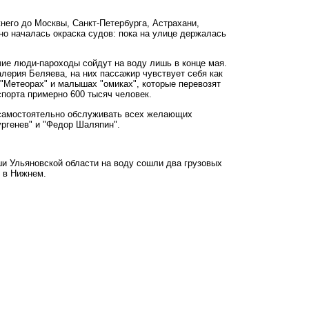
него до Москвы, Санкт-Петербурга, Астрахани,
вно началась окраска судов: пока на улице держалась
чие люди-пароходы сойдут на воду лишь в конце мая.
лерия Беляева, на них пассажир чувствует себя как
", "Метеорах" и малышах "омиках", которые перевозят
порта примерно 600 тысяч человек.
 самостоятельно обслуживать всех желающих
ргенев" и "Федор Шаляпин".
ши Ульяновской области на воду сошли два грузовых
0 в Нижнем.