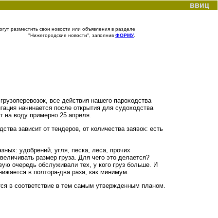
ввиц
гут разместить свои новости или объявления в разделе
"Нижегородские новости", заполнив
ФОРМУ
.
 грузоперевозок, все действия нашего пароходства
гация начинается после открытия для судоходства
т на воду примерно 25 апреля.
тва зависит от тендеров, от количества заявок: есть
ных: удобрений, угля, песка, леса, прочих
величивать размер груза. Для чего это делается?
вую очередь обслуживали тех, у кого груз больше. И
нижается в полтора-два раза, как минимум.
тся в соответствие в тем самым утвержденным планом.