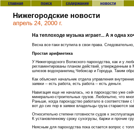
главная
поиск
содержание
новости
Нижегородские новости
апрель 24, 2000 г.
На теплоходе музыка играет... А я одна хо
Весна все-таки вступила в свои права. Следовательно,
Простая арифметика
У Нижегородского Волжского пароходства, как и у любо
регламентированы планом действий, утвержденным в М
шлюзов водохранилищ Чебоксар и Городца. Таким образ
Как объяснил начальник отдела управления внутренних
заявки -- есть работа, есть работа -- есть деньги.
Навигация еще не началась, но в пароходство уже сейч
минерально-строительных грузов. Любопытно, что многи
Раньше, когда пароходство работало в соответствии с 
вот до сих пор в заявке владельцы груза стараются за
Относительно степени готовности судов к эксплуатаци
К установленному сроку сухогрузы, баржи и прочие гру
Неясным для пароходства пока остается вопрос с топли