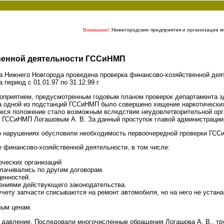
Внимание!
Нижегородские предприятия и организации мо
венной деятельности ГССиНМП
 Нижнего Новгорода проведена проверка финансово-хозяйственной деят
ериод с 01.01.97 по 31.12.99 г.
оприятием, предусмотренным годовым планом проверок департамента зд
на одной из подстанций ГССиНМП было совершено хищение наркотических
еся положение стало возможным вследствие неудовлетворительной орга
 ГССиНМП Логашовым А. В. За данный проступок главой администрации 
о нарушениях обусловили необходимость первоочередной проверки ГСС
 финансово-хозяйственной деятельности, в том числе:
рческих организаций
плачивались по другим договорам.
ценностей.
ениями действующего законодательства.
учету запчасти списываются на ремонт автомобиля, но на него не устан
ным ценам.
 давление. Последовали многочисленные обращения Логашова А. В., тру