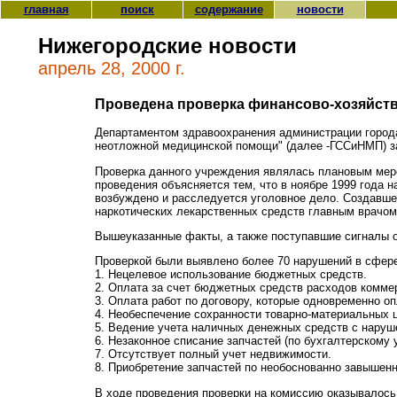
главная
поиск
содержание
новости
Нижегородские новости
апрель 28, 2000 г.
Проведена проверка финансово-хозяйст
Департаментом здравоохранения администрации города
неотложной медицинской помощи" (далее -ГССиНМП) за п
Проверка данного учреждения являлась плановым мер
проведения объясняется тем, что в ноябре 1999 года 
возбуждено и расследуется уголовное дело. Создавше
наркотических лекарственных средств главным врачом
Вышеуказанные факты, а также поступавшие сигналы 
Проверкой были выявлено более 70 нарушений в сфере
1. Нецелевое использование бюджетных средств.
2. Оплата за счет бюджетных средств расходов комме
3. Оплата работ по договору, которые одновременно о
4. Необеспечение сохранности товарно-материальных 
5. Ведение учета наличных денежных средств с наруш
6. Незаконное списание запчастей (по бухгалтерскому 
7. Отсутствует полный учет недвижимости.
8. Приобретение запчастей по необоснованно завышен
В ходе проведения проверки на комиссию оказывалось