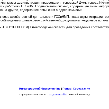
 имя главы администрации, председателя городской Думы города Нижне
илось работники ГССиНМП подписывали письмо, содержащее лишь информ
о на другое, содержащее обвинения в адрес комиссии.
нсово-хозяйственной деятельности ГССиНМП, глава администрации горо
а соблюдением финансово-хозяйственной дисциплины, нецелевое исполь
БЭП и РУБОП ГУВД Нижегородской области для проведения соответству
Нижегородский бизнес on-line
|
Поиск
|
Содержание
Copyrigth ©1999 INNOV -
создание сайта
, Нижний Новгород