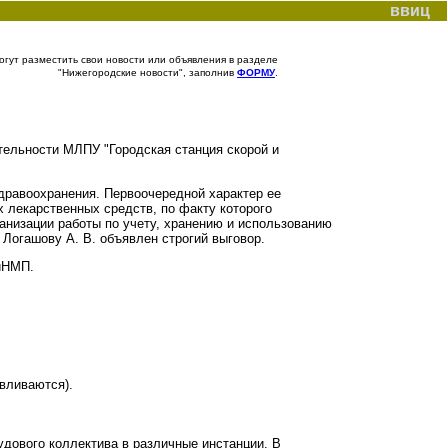
ввиц
гут разместить свои новости или объявления в разделе
"Нижегородские новости", заполнив
ФОРМУ
.
ельности МЛПУ "Городская станция скорой и
равоохранения. Первоочередной характер ее
 лекарственных средств, по факту которого
низации работы по учету, хранению и использованию
Логашову А. В. объявлен строгий выговор.
иНМП.
авливаются).
дового коллектива в различные инстанции. В