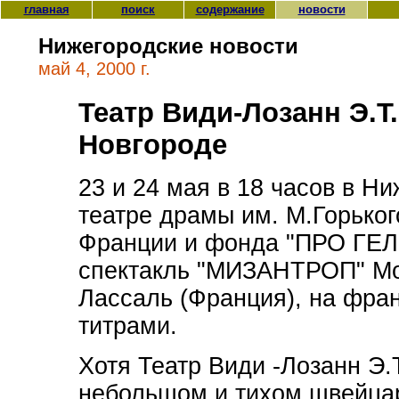
главная
поиск
содержание
новости
Нижегородские новости
май 4, 2000 г.
Театр Види-Лозанн Э.Т
Новгороде
23 и 24 мая в 18 часов в 
театре драмы им. М.Горько
Франции и фонда "ПРО ГЕЛ
спектакль "МИЗАНТРОП" Мо
Лассаль (Франция), на фра
титрами.
Хотя Театр Види -Лозанн Э.
небольшом и тихом швейцар