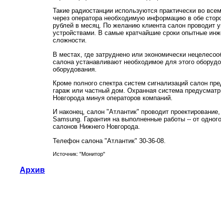
Такие радиостанции используются практически во все
через оператора необходимую информацию в обе сторон
рублей в месяц. По желанию клиента салон проводит 
устройствами. В самые кратчайшие сроки опытные ин
сложности.
В местах, где затруднено или экономически нецелесо
салона устанавливают необходимое для этого оборудов
оборудования.
Кроме полного спектра систем сигнализаций салон пр
гараж или частный дом. Охранная система предусмат
Новгорода минуя операторов компаний.
И наконец, салон "Атлантик" проводит проектирование,
Samsung. Гарантия на выполненные работы -- от одног
салонов Нижнего Новгорода.
Телефон салона "Атлантик" 30-36-08.
Источник: "Монитор"
Архив