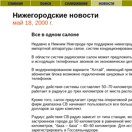
главная
поиск
содержание
новости
Нижегородские новости
май 18, 2000 г.
Все в одном салоне
Недавно в Нижнем Новгороде при поддержке нижегород
импортной аппаратуры связи, систем кондиционировани
В области систем радиосвязи салон может предложит
и исходящих телефонных звонков он экономически цел
В модернизированном варианте "Алтай", имеющий прям
абонентам блока возможно подключение шнуровых и б
телефонов.
Радиус действия системы составляет 50--70 километро
работает в радиусе до трех километров от места распо
Кроме того, салон предлагает средства оперативной р
фирм диапазона СВ начинают пользоваться все большим
долларов за один комплект.
Радиус действия СВ-радио зависит от типа станции, м
застроенном городе до 50 километров в равнинной местн
километров, "база -- база" -- 40--60 километров. Для
зарегистрировать в Госсвязьнадзоре.