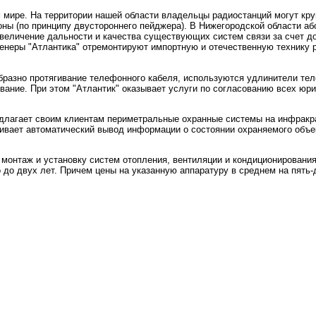
м мире. На территории нашей области владельцы радиостанций могут кр
ы (по принципу двустороннего пейджера). В Нижегородской области або
увеличение дальности и качества существующих систем связи за счет 
женеры "Атлантика" отремонтируют импортную и отечественную технику
образно протягивание телефонного кабеля, используются удлинители те
ание. При этом "Атлантик" оказывает услуги по согласованию всех юри
едлагает своим клиентам периметральные охранные системы на инфракра
ривает автоматический вывод информации о состоянии охраняемого объ
 монтаж и установку систем отопления, вентиляции и кондиционирования в
о до двух лет. Причем цены на указанную аппаратуру в среднем на пять