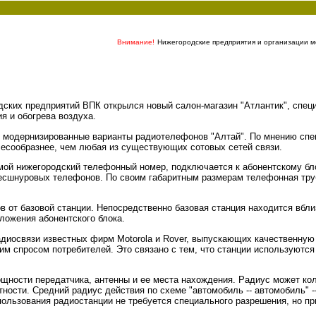
Внимание!
Нижегородские предприятия и организации мо
ских предприятий ВПК открылся новый салон-магазин "Атлантик", спец
я и обогрева воздуха.
ь модернизированные варианты радиотелефонов "Алтай". По мнению спе
есообразнее, чем любая из существующих сотовых сетей связи.
ой нижегородский телефонный номер, подключается к абонентскому бл
есшнуровых телефонов. По своим габаритным размерам телефонная тру
в от базовой станции. Непосредственно базовая станция находится вбл
ложения абонентского блока.
адиосвязи известных фирм Motorola и Rover, выпускающих качественную
 спросом потребителей. Это связано с тем, что станции используются 
ощности передатчика, антенны и ее места нахождения. Радиус может кол
ости. Средний радиус действия по схеме "автомобиль -- автомобиль" -- 1
 использования радиостанции не требуется специального разрешения, но п