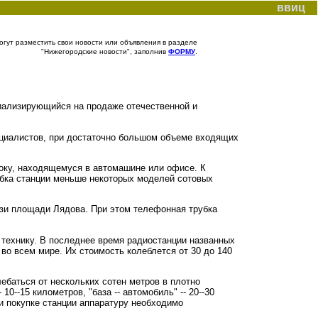
ввиц
гут разместить свои новости или объявления в разделе
"Нижегородские новости", заполнив
ФОРМУ
.
иализирующийся на продаже отечественной и
циалистов, при достаточно большом объеме входящих
оку, находящемуся в автомашине или офисе. К
бка станции меньше некоторых моделей сотовых
изи площади Лядова. При этом телефонная трубка
 технику. В последнее время радиостанции названных
во всем мире. Их стоимость колеблется от 30 до 140
ебаться от нескольких сотен метров в плотно
0--15 километров, "база -- автомобиль" -- 20--30
ри покупке станции аппаратуру необходимо