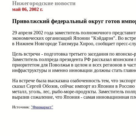
Нижегородские новости
май 06, 2002 г.
Приволжский федеральный округ готов импор
29 апреля 2002 года заместитель полномочного представи
экономических организаций Японии "Кэйдарэн". Во встре
в Нижнем Новгороде Танэмура Хироо, сообщает пресс-слу
Цель встречи - подготовка третьего заседания по японск
Заместитель полпреда президента РФ рассказал японским 
приоритетом для Поволжья в целом и всех регионов в ча
инфраструктуры и именно инновации должны стать главно
На встрече была высказана озабоченность тем, что экспо
сказал Сергей Обозов, сейчас импорт из Японии в Россию 
металл, уголь, лес, рыбо-море-продукты. Заместитель по
выразив сожаление, что Япония - самая инновационная п
Источник:
"Финмаркет"