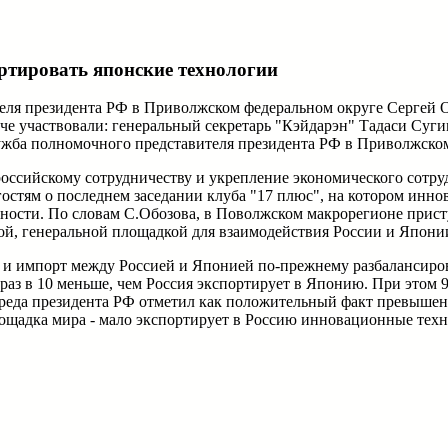
тировать японские технологии
теля президента РФ в Приволжском федеральном округе Сергей 
че участвовали: генеральный секретарь "Кэйдарэн" Тадаси Суги
жба полномочного представителя президента РФ в Приволжском
о-российскому сотрудничеству и укрепление экономического сот
гостям о последнем заседании клуба "17 плюс", на котором ин
стности. По словам С.Обозова, в Поволжском макрорегионе при
й, генеральной площадкой для взаимодействия России и Япони
рт и импорт между Россией и Японией по-прежнему разбалансиро
раз в 10 меньше, чем Россия экспортирует в Японию. При этом 
лпреда президента РФ отметил как положительный факт превыше
лощадка мира - мало экспортирует в Россию инновационные техн