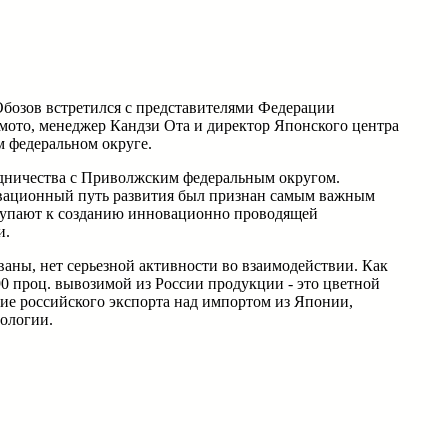
Обозов встретился с представителями Федерации
мото, менеджер Кандзи Ота и директор Японского центра
 федеральном округе.
рудничества с Приволжским федеральным округом.
новационный путь развития был признан самым важным
ступают к созданию инновационно проводящей
и.
ваны, нет серьезной активности во взаимодействии. Как
90 проц. вывозимой из России продукции - это цветной
ние российского экспорта над импортом из Японии,
ологии.