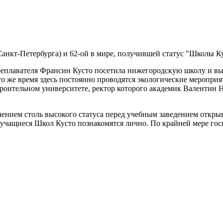
Санкт-Петербурга) и 62-ой в мире, получившей статус "Школы Ку
реплавателя Франсин Кусто посетила нижегородскую школу и вы
 же время здесь постоянно проводятся экологические мероприяти
ительном университете, ректор которого академик Валентин Н
нием столь высокого статуса перед учебным заведением открыв
 учащиеся Школ Кусто познакомятся лично. По крайней мере гос