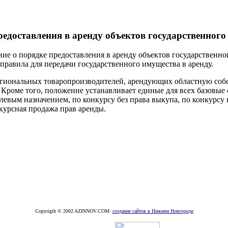
редоставления в аренду объектов государственног
е о порядке предоставления в аренду объектов государственно
равила для передачи государственного имущества в аренду.
иональных товаропроизводителей, арендующих областную собст
 Кроме того, положение устанавливает единые для всех базовые 
целевым назначением, по конкурсу без права выкупа, по конкур
нкурсная продажа прав аренды.
Copyrigth © 2002 AZINNOV.COM:
создание сайтов в Нижнем Новгороде