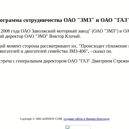
программа сотрудничества ОАО "ЗМЗ" и ОАО "ГАЗ
до 2008 года ОАО Заволжский моторный завод" (ОАО "ЗМЗ") и О
ный директор ОАО "ЗМЗ" Виктор Клочай.
ий момент стороны рассматривают их. "Происходит сближение н
игателей и двигателей семейства ЗМЗ-406", - сказал он.
 встреча с генеральным директором ОАО "ГАЗ" Дмитрием Стрежн
Copyrigth © 2002 AZINNOV.COM:
создание сайтов в Нижнем Новгороде