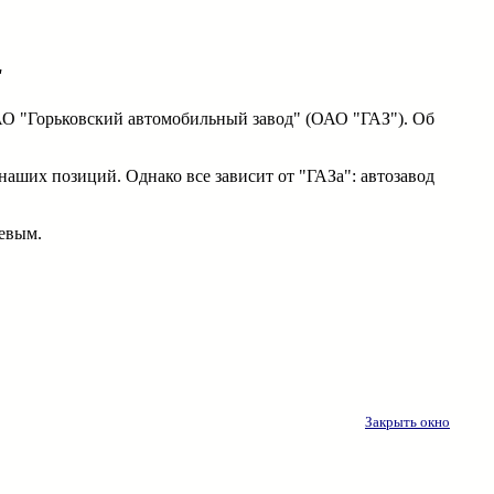
"
АО "Горьковский автомобильный завод" (ОАО "ГАЗ"). Об
аших позиций. Однако все зависит от "ГАЗа": автозавод
евым.
Закрыть окно