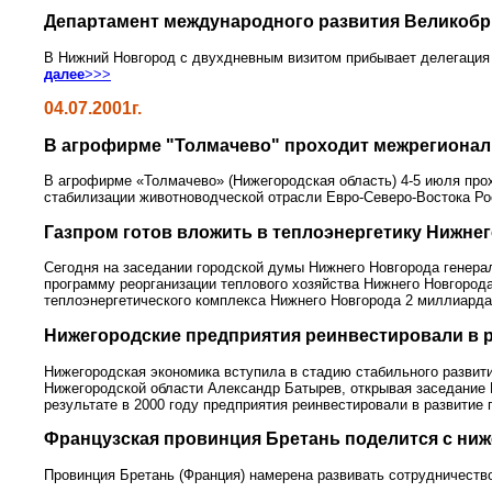
Департамент международного развития Великобр
В Нижний Новгород с двухдневным визитом прибывает делегация 
далее
>>>
04.07.2001г.
В агрофирме "Толмачево" проходит межрегионал
В агрофирме «Толмачево» (Нижегородская область) 4-5 июля про
стабилизации животноводческой отрасли Евро-Северо-Востока Р
Газпром готов вложить в теплоэнергетику Нижне
Сегодня на заседании городской думы Нижнего Новгорода генер
программу реорганизации теплового хозяйства Нижнего Новгород
теплоэнергетического комплекса Нижнего Новгорода 2 миллиарда
Нижегородские предприятия реинвестировали в р
Нижегородская экономика вступила в стадию стабильного развит
Нижегородской области Александр Батырев, открывая заседание 
результате в 2000 году предприятия реинвестировали в развитие
Французская провинция Бретань поделится с ни
Провинция Бретань (Франция) намерена развивать сотрудничеств