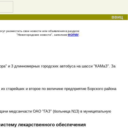
ввиц
гут разместить свои новости или объявления в разделе
"Нижегородские новости", заполнив
ФОРМУ
.
ора" и 3 длинномерных городских автобуса на шасси "КАМаЗ". За
из старейших и второе по величине предприятие Борского района
едачи медсанчасти ОАО "ГАЗ" (больница N13) в муниципальную
истему лекарственного обеспечения