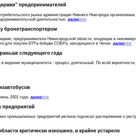
держки" предпринимателей
отребительского рынка администрации Нижнего Новгорода организована
редпринимательской деятельностью.
далее
>>>
у бронетранспортером
ицким, предприниматели Нижегородской области, входящие в некоммер
ги для покупки БТРа бойцам СОБРа, находящихся в Чечне.
далее
>>>
 раньше следующего года
 в ведение муниципалитета - процесс длительный. По всей вероятности
роавтобусов
июнь 2001 года.
далее
>>>
х предприятий
ки промышленных предприятий региона подписал распоряжение о реструк
бласти критически изношено, и крайне устарело