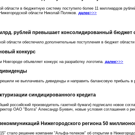
ой области в бюджетную систему поступило более 11 миллиардов рублей
 Нижегородской области Николай Поляков.
далее
>>>
млрд. рублей превышает консолидированный бюджет о
ой области обеспечило дополнительные поступления в бюджет области 
новый конкурс
м Новгороде объявляет конкурс на разработку логотипа.
далее
>>>
 дивиденды
решили не выплачивать дивиденды и направить балансовую прибыль в р
уктуризации синдицированного кредита
ший российский производитель газетной бумаги) подписало новое согла
иректор ОАО "Волга" Александр Буевич, новые условия соглашения о р
елекоммуникаций Нижегородского региона 50 миллионо
015" стало решение компании "Альфа-телеком" об открытии в Нижегород