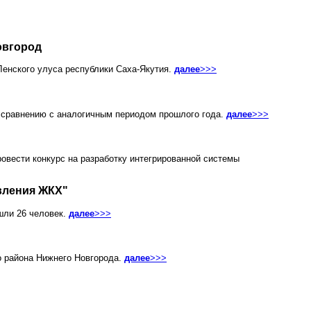
овгород
енского улуса республики Саха-Якутия.
далее
>>>
 сравнению с аналогичным периодом прошлого года.
далее
>>>
вести конкурс на разработку интегрированной системы
вления ЖКХ"
шли 26 человек.
далее
>>>
о района Нижнего Новгорода.
далее
>>>