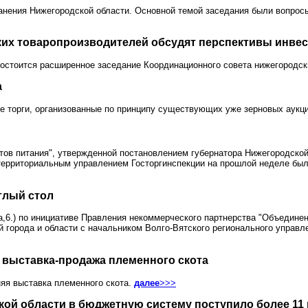
анения Нижегородской области. Основной темой заседания были вопросы
ких товаропроизводителей обсудят перспективы инвес
остоится расширенное заседание Координационного совета нижегородс
а
е торги, организованные по принципу существующих уже зерновых аукц
ов питания", утвержденной постановлением губернатора Нижегородской 
территориальным управлением Госторгинспекции на прошлой неделе был
глый стол
ва,6.) по инициативе Правления некоммерческого партнерства "Объедин
 города и области с начальником Волго-Вятского регионального управл
 выставка-продажа племенного скота
няя выставка племенного скота.
далее
>>>
кой области в бюджетную систему поступило более 11