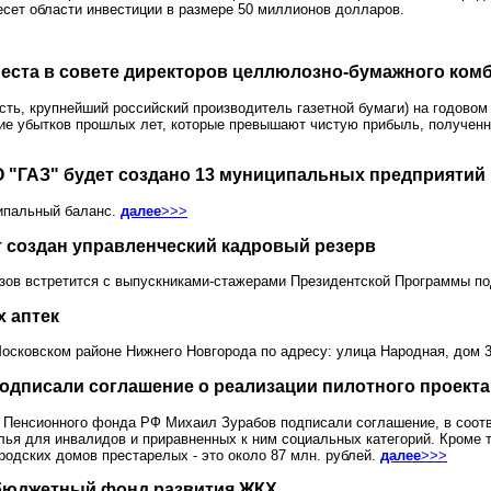
есет области инвестиции в размере 50 миллионов долларов.
места в совете директоров целлюлозно-бумажного ком
ь, крупнейший российский производитель газетной бумаги) на годовом 
ие убытков прошлых лет, которые превышают чистую прибыль, полученну
"ГАЗ" будет создано 13 муниципальных предприятий
ипальный баланс.
далее
>>>
 создан управленческий кадровый резерв
зов встретится с выпускниками-стажерами Президентской Программы по
 аптек
Московском районе Нижнего Новгорода по адресу: улица Народная, дом 
дписали соглашение о реализации пилотного проекта
 Пенсионного фонда РФ Михаил Зурабов подписали соглашение, в соотве
ья для инвалидов и приравненных к ним социальных категорий. Кроме 
одских домов престарелых - это около 87 млн. рублей.
далее
>>>
 бюджетный фонд развития ЖКХ