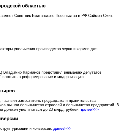
ородской областью
лавляет Советник Британского Посольства в РФ Саймон Смит.
акторы увеличения производства зерна и кормов для
ЭК) Владимир Карманов представил вниманию депутатов
з" вложить в реформирование и модернизацию
атырев
, - заявил заместитель председателя правительства
зиса вышли большинство отраслей и большинство предприятий. В
ций должен увеличиться до 20 млрд. рублей.
далее
>>>
нверсии
структуризации и конверсии.
далее
>>>