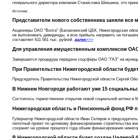
генерального директора компании Станислава Шекшина, это прин
Источник:
Представители нового собственника заняли все 
Акционеры ОАО "Волга" (Балахнинский ЦБК, Нижегородская област
не выплачивать дивиденды, а всю прибыль направить на погашен
составляет 611 561 тыс. рублей.
далее
>>>
Для управления имущественным комплексом ОАО 
Завершается процедура передачи соцсферы ОАО "ГАЗ" на муниц
При Правительстве Нижегородской области будет
Председатель Правительства Нижегородской области Сергей Обо
В Нижнем Новгороде работают уже 15 социальных
Состоялось торжественное открытие новой социальной аптеки в 
Нижегородская область и Пенсионный фонд РФ по
Губернатор Нижегородской области Иван Скляров и председатель
пилотный проект по целевому финансированию строительства жил
сохранит на уровне прошлого года объем финансирования нижегор
В Нижегородской области будет создан Целевой