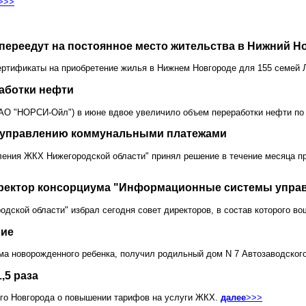
>>>
 переедут на постоянное место жительства в Нижний Н
тификаты на приобретение жилья в Нижнем Новгороде для 155 семей Л
аботки нефти
АО "НОРСИ-Ойл") в июне вдвое увеличило объем переработки нефти по
о управлению коммунальными платежами
ния ЖКХ Нижегородской области" принял решение в течение месяца про
иректор консорциума "Информационные системы упра
кой области" избрал сегодня совет директоров, в состав которого во
ние
ма новорожденного ребенка, получил родильный дом N 7 Автозаводског
,5 раза
го Новгорода о повышении тарифов на услуги ЖКХ.
далее
>>>