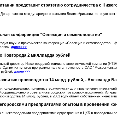
итании представит стратегию сотрудничества с Нижег
Департамента международного развития Великобритании, которую возг
ьная конференция "Селекция и семеноводство"
ходит научно-практическая конференция «Селекция и семеноводство – ф
оссии».
далее
>>>
го Новгорода 2 миллиарда рублей
альный директор Нижегородской топливно-энергетической компании (НТ
а. Одним из пунктов программы является готовность ОАО "Межрегионга
 рублей.
далее
>>>
азвитие производства 14 млрд. рублей, - Александр Б
ия, следовательно, появились возможности для привлечения инвестиций
Координационного совета нижегородских товаропроизводителей. Из кри
 производства 14 млрд. рублей, в 2001 году объем собственных инвести
жегородскими предприятиями опытом в проведении ко
о с нижегородскими предприятиями судостроения и ЦКБ в проведении ре