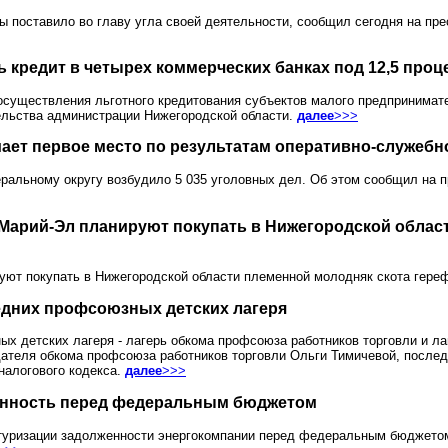
 поставило во главу угла своей деятельности, сообщил сегодня на пр
 кредит в четырех коммерческих банках под 12,5 проц
 осуществления льготного кредитования субъектов малого предпринимат
ельства администрации Нижегородской области.
далее
>>>
ет первое место по результатам оперативно-служебн
ральному округу возбудило 5 035 уголовных дел. Об этом сообщил на 
Марий-Эл планируют покупать в Нижегородской облас
уют покупать в Нижегородской области племенной молодняк скота гере
едних профсоюзных детских лагеря
х детских лагеря - лагерь обкома профсоюза работников торговли и ла
ателя обкома профсоюза работников торговли Ольги Тимичевой, послед
налогового кодекса.
далее
>>>
енность перед федеральным бюджетом
туризации задолженности энергокомпании перед федеральным бюджето