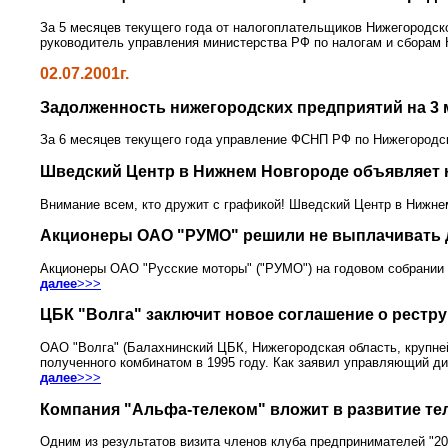
За 5 месяцев текущего года от налогоплательщиков Нижегородск
руководитель управления министерства РФ по налогам и сборам
02.07.2001г.
Задолженность нижегородских предприятий на 3 
За 6 месяцев текущего года управление ФСНП РФ по Нижегородск
Шведский Центр в Нижнем Новгороде объявляет 
Внимание всем, кто дружит с графикой! Шведский Центр в Нижне
Акционеры ОАО "РУМО" решили не выплачивать
Акционеры ОАО "Русские моторы" ("РУМО") на годовом собрании 
далее
>>>
ЦБК "Волга" заключит новое соглашение о рестр
ОАО "Волга" (Балахнинский ЦБК, Нижегородская область, крупней
полученного комбинатом в 1995 году. Как заявил управляющий д
далее
>>>
Компания "Альфа-телеком" вложит в развитие т
Одним из результатов визита членов клуба предпринимателей "2