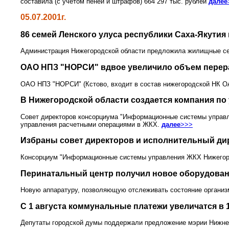
составила (с учетом пеней и штрафов) 664 297 тыс. рублей
далее
05.07.2001г.
86 семей Ленского улуса республики Саха-Якутия
Администрация Нижегородской области предложила жилищные сер
ОАО НПЗ "НОРСИ" вдвое увеличило объем перер
ОАО НПЗ "НОРСИ" (Кстово, входит в состав нижегородской НК О
В Нижегородской области создается компания п
Совет директоров консорциума "Информационные системы управле
управления расчетными операциями в ЖКХ.
далее
>>>
Избраны совет директоров и исполнительный д
Консорциум "Информационные системы управления ЖКХ Нижегородс
Перинатальный центр получил новое оборудова
Новую аппаратуру, позволяющую отслеживать состояние организ
С 1 августа коммунальные платежи увеличатся в 1
Депутаты городской думы поддержали предложение мэрии Нижне