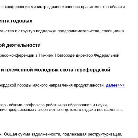
есс-конференции министр здравоохранения правительства области
ента годовых
ельства и структур поддержки предпринимательства, сообщили в
ой деятельности
пресс-конференции в Нижнем Новгороде директор Федеральной
ти племенной молодняк скота герефордской
фордской породы мясного направления продуктивности.
далее
>>>
герь обкома профсоюза работников образования и науки,
ние профсоюзные лагеря летнего детского отдыха поставлены в
м. Общая сумма задолженности, подлежащая реструктуризации,